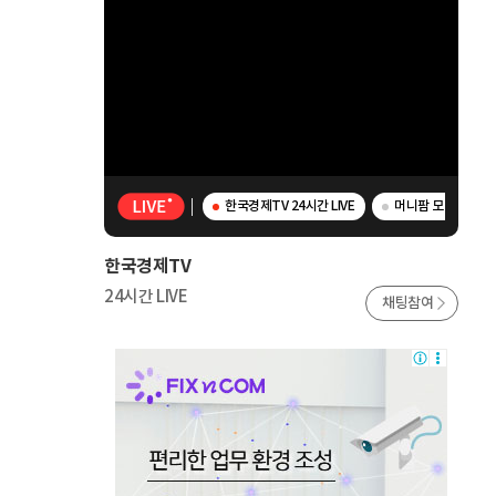
한국경제TV 24시간 LIVE
머니팜 모닝라이브 
한국경제TV
24시간 LIVE
채팅참여