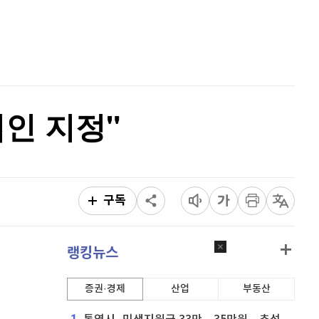
홈
퀀텀
915
(
-0.55%
)
AI추천
품
마켓이슈
이더리움 클래식
9,190
(
0.99%
)
특징주
이벤트
비트코인
91,580,000
(
-0.28%
)
인 지정"
구독
랭킹뉴스
증권·경제
산업
부동산
1