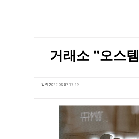
[온에어] 경제전쟁 꾼 시즌3
한국경제TV
뉴스홈
머니팜 모닝라이브
증권
굿모닝 작전
금융
오늘장 뭐사지?
부동산
[오후5시] 뉴스플러스
사회
온로드 (ON ROAD) 인사이트
글로벌경제
거래소 "오스
랭킹뉴스
입력
2022-03-07 17:59
미네르바아카데미
증권 데이터
스페셜강의
특징주 뉴스
투자/재테크
매매신호 (랭킹100
부동산/세무
투자분석
산업
국내증시
[모집-3기-] 돈버는 트레이딩 투자 북클럽
환율