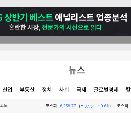
관악구, 혁신 스타트업과 손잡고 공공서비스 혁신 나선다 ‘관악S밸리 실증 지원’ 업무협약 체결
뉴스
본토인 위협
산업
부동산
정치
사회
국제
글로벌경제
칼
사고도
코스피
6,258.77
0.6%
)
코스닥
(
37.61
TV프로그램
와우