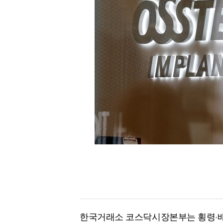
[할인50%] 한·미 투자 올인원 클래스
해외증시
한국거래소 코스닥시장본부는 횡령·배