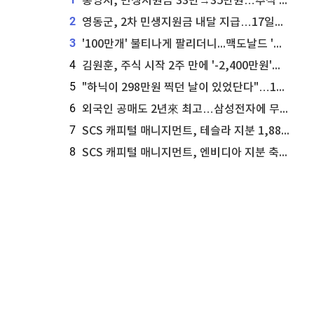
통영시, 민생지원금 33만→35만원…추석 전 푼다
2
영동군, 2차 민생지원금 내달 지급…17일부터 신청 접수
3
'100만개' 불티나게 팔리더니...맥도날드 '충주찰옥수수버거' 돌연 판매 종료
4
김원훈, 주식 시작 2주 만에 '-2,400만원'…"차 한 대 값 날렸다"
5
"하닉이 298만원 찍던 날이 있었단다"…100만 클릭 '전래동화' 정체
6
외국인 공매도 2년來 최고…삼성전자에 무슨일이 [B급기자의 B급리포트]
7
SCS 캐피털 매니지먼트, 테슬라 지분 1,889주 추가 매수
8
SCS 캐피털 매니지먼트, 엔비디아 지분 축소...8,590주 매도