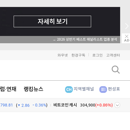
→ 온라인 투자교육은 미네르바아카데미 / minervaacademy.co.kr
와우넷
한경구독
로그인
고객센터
비트코인
91,580,000
(
-0.28%
)
이더리움
2,702,000
(
-0.45%
)
리플
1,462
(
-1.67%
)
럼·연재
랭킹뉴스
지역별채널
편성표
비트코인 캐시
304,900
(
0.86%
)
798.81
0.36%
)
(
2.86
이오스
896
(
-0.45%
)
넷
주식창
비트코인 골드
1,313
(
-763.82%
)