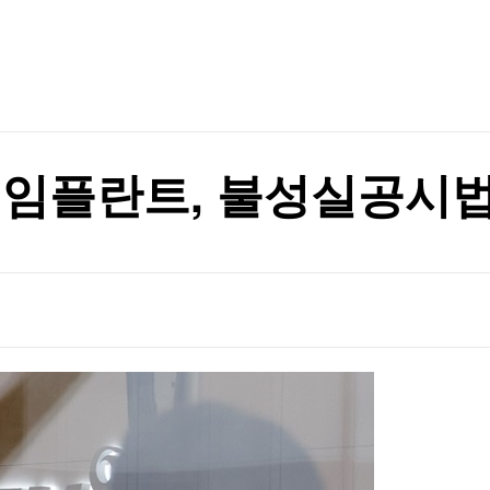
TV홈
무료방송
전체뉴스
증권
파트너스
경제
관악구, 혁신 스타트업과 손잡고 공공서비스 혁신 나선다 ‘관악S밸리 실증 지원’ 업무협약 체결
종목핫라인
추천 상
산업
관악구, 혁신 스타트업과 손잡고 공공서비스 혁신 나선다 ‘관악S밸리 실증 지원’ 업무협약 체결
경제
오늘의 
정치
생활경제
수익후기
국제
기업·CEO
이벤트
칼럼·연재
템임플란트, 불성실공시법
특집방송
전체 프로그램
채널/편성
지역별채널
)
편성표