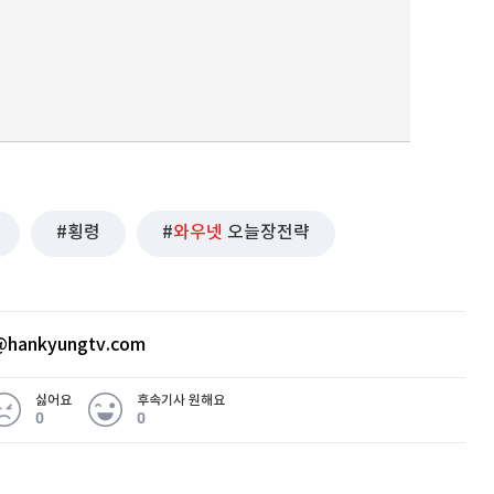
퀀텀
이더리움 클래식
9
횡령
와우넷
오늘장전략
hankyungtv.com
싫어요
후속기사 원해요
0
0