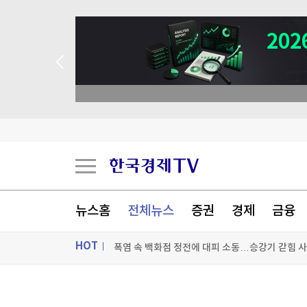
 애널리스트 업종 분석
성일하이텍, 애프터마켓서 10%대 급등
코르시카 자치권 논의에 분리단체 반발해 프랑스 
뉴스홈
전체뉴스
증권
경제
금융
폭염 속 백화점 정전에 대피 소동…승강기 갇힘 
HOT
[포토+] 박정민, '멋짐 가득한 모습~'
ON AIR
뉴스
"나야, '흑백요리사' 시즌3"