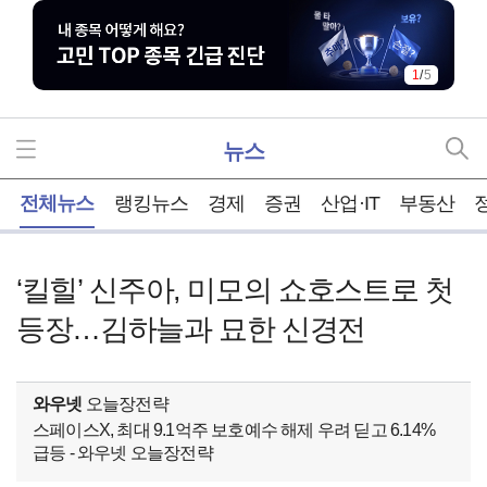
2
/
5
뉴스
홈
전체뉴스
랭킹뉴스
경제
증권
산업·IT
부동산
‘킬힐’ 신주아, 미모의 쇼호스트로 첫
등장…김하늘과 묘한 신경전
와우넷
오늘장전략
스페이스X, 최대 9.1억주 보호예수 해제 우려 딛고 6.14%
급등 - 와우넷 오늘장전략