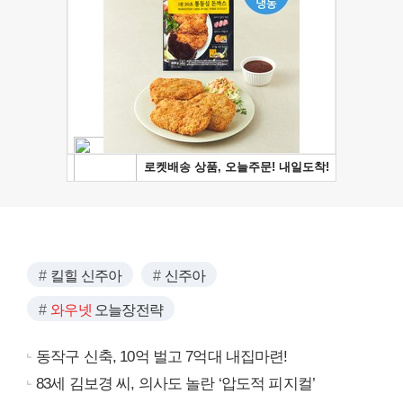
킬힐 신주아
신주아
와우넷
오늘장전략
동작구 신축, 10억 벌고 7억대 내집마련!
83세 김보경 씨, 의사도 놀란 ‘압도적 피지컬’