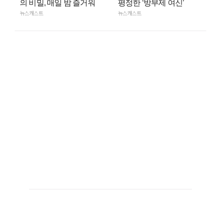
의 비밀, 매일 밤 즐거워
평정한 ‘방부제 여신’
뉴스캐스트
뉴스캐스트