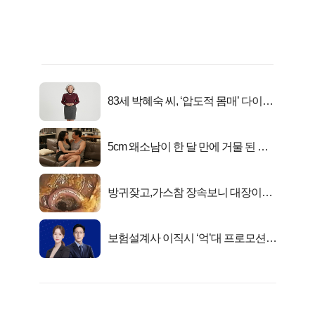
83세 박혜숙 씨, ‘압도적 몸매’ 다이어
트 신 등극
5cm 왜소남이 한 달 만에 거물 된 사
연
방귀잦고,가스참 장속보니 대장이아
니라..
보험설계사 이직시 ‘억’대 프로모션!
키움에셋!