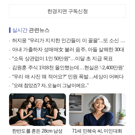
한경지면 구독신청
실시간
관련뉴스
허지웅 "우리가 지지한 인간들이 이 꼴을"...또 소신 발언
아내 가출하자 성매매女 불러 음주, 아들 살해한 30대
"소득 상관없이 1인 50만원"…이달 초 지급 목표
김원훈 주식 1억8천 올인했는데…현실은 '-2,400만원'
"우리 애 사진 왜 적어요?" 민원 폭발…세상이 어쩌다
"오래 참았죠? 자, 오늘이 그날이에요.."
한반도를 흔든 28cm 남성
71세 민혜숙 씨, 미인대회