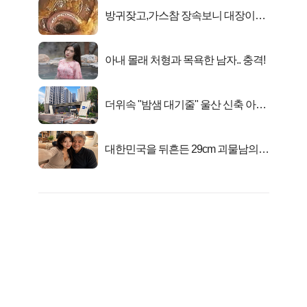
방귀잦고,가스참 장속보니 대장이아
니라..
아내 몰래 처형과 목욕한 남자.. 충격!
더위속 "밤샘 대기줄" 울산 신축 아파
트 오픈런 무슨일?
대한민국을 뒤흔든 29cm 괴물남의
진실