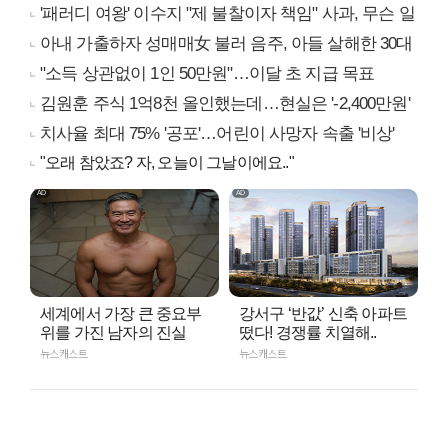
'패러디 여왕' 이수지 "제 불찰이자 책임" 사과, 무슨 일
아내 가출하자 성매매女 불러 음주, 아들 살해한 30대
"소득 상관없이 1인 50만원"…이달 초 지급 목표
김원훈 주식 1억8천 올인했는데…현실은 '-2,400만원'
치사율 최대 75% '공포'…어린이 사망자 속출 '비상'
"오래 참았죠? 자, 오늘이 그날이에요.."
세계에서 가장 큰 중요부
강서구 ‘반값’ 신축 아파트
위를 가진 남자의 진실
떴다! 경쟁률 치열해..
뉴스캐스트
뉴스캐스트