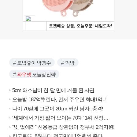
토밥좋아 박명수
먹방
와우넷
오늘장전략
5cm 왜소남이 한 달 만에 거물 된 사연
오늘밤 187억뿌린다, 먼저 주우면 최대1억..!
나이 70살에 그곳이 20cm 커진 남자..충격!
‘세계에서 가장 젊어 보이는 70대’ 1위 선정…
“빚 없애라” 신용등급 상관없이 정부서 2억지원!
한국로또, 8월부터 전국민에 1억원씩 준다