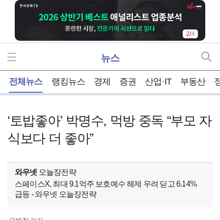
2
/
4
뉴스
홈
전체뉴스
랭킹뉴스
경제
증권
산업·IT
부동산
‘토밥좋아’ 박명수, 먹방 중독 “부모 자
식보다 더 좋아”
와우넷
오늘장전략
스페이스X, 최대 9.1억주 보호예수 해제 우려 딛고 6.14%
급등 - 와우넷 오늘장전략