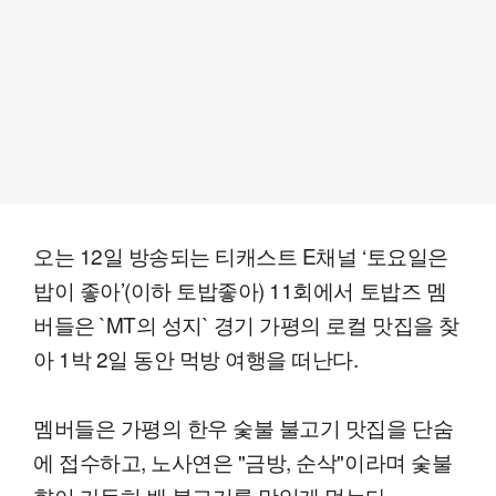
오는 12일 방송되는 티캐스트 E채널 ‘토요일은
밥이 좋아’(이하 토밥좋아) 11회에서 토밥즈 멤
버들은 `MT의 성지` 경기 가평의 로컬 맛집을 찾
아 1박 2일 동안 먹방 여행을 떠난다.
멤버들은 가평의 한우 숯불 불고기 맛집을 단숨
에 접수하고, 노사연은 "금방, 순삭"이라며 숯불
향이 가득히 밴 불고기를 맛있게 먹는다.