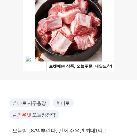
나토 사무총장
나토
와우넷
오늘장전략
오늘밤 187억뿌린다, 먼저 주우면 최대1억..!