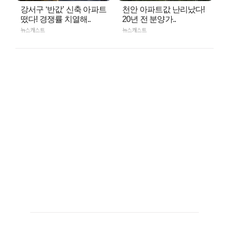
강서구 ‘반값’ 신축 아파트
천안 아파트값 난리났다!
떴다! 경쟁률 치열해..
20년 전 분양가..
뉴스캐스트
뉴스캐스트