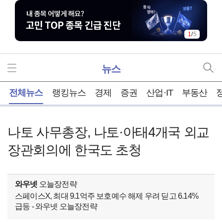
1
/
5
뉴스
홈
전체뉴스
랭킹뉴스
경제
증권
산업·IT
부동산
나토 사무총장, 나토·아태4개국 외교
장관회의에 한국도 초청
와우넷
오늘장전략
스페이스X, 최대 9.1억주 보호예수 해제 우려 딛고 6.14%
급등 - 와우넷 오늘장전략