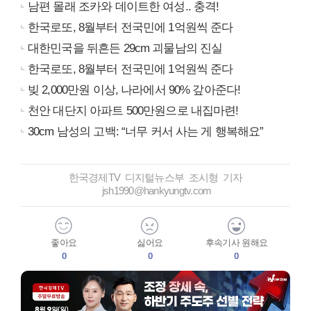
남편 몰래 조카와 데이트한 여성.. 충격!
한국로또, 8월부터 전국민에 1억원씩 준다
대한민국을 뒤흔든 29cm 괴물남의 진실
한국로또, 8월부터 전국민에 1억원씩 준다
빚 2,000만원 이상, 나라에서 90% 갚아준다!
천안 대단지 아파트 500만원으로 내집마련!
30cm 남성의 고백: “너무 커서 사는 게 행복해요”
한국경제TV 디지털뉴스부 조시형 기자
jsh1990@hankyungtv.com
좋아요
싫어요
후속기사 원해요
0
0
0