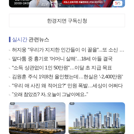
5
/
5
한경지면 구독신청
실시간
관련뉴스
허지웅 "우리가 지지한 인간들이 이 꼴을"...또 소신 발언
말다툼 중 흉기로 '어머니 살해'…18세 아들 결국
"소득 상관없이 1인 50만원"…이달 초 지급 목표
김원훈 주식 1억8천 올인했는데…현실은 '-2,400만원'
"우리 애 사진 왜 적어요?" 민원 폭발…세상이 어쩌다
"오래 참았죠? 자, 오늘이 그날이에요.."