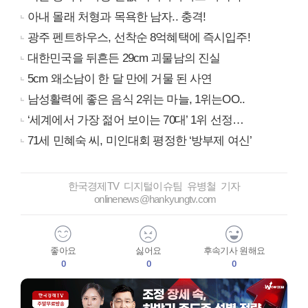
아내 몰래 처형과 목욕한 남자.. 충격!
광주 펜트하우스, 선착순 8억혜택에 즉시입주!
대한민국을 뒤흔든 29cm 괴물남의 진실
5cm 왜소남이 한 달 만에 거물 된 사연
남성활력에 좋은 음식 2위는 마늘, 1위는OO..
‘세계에서 가장 젊어 보이는 70대’ 1위 선정…
71세 민혜숙 씨, 미인대회 평정한 ‘방부제 여신’
한국경제TV 디지털이슈팀 유병철 기자
onlinenews@hankyungtv.com
좋아요
싫어요
후속기사 원해요
0
0
0