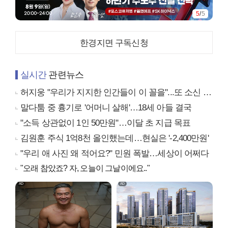
5
/
5
한경지면 구독신청
실시간
관련뉴스
허지웅 "우리가 지지한 인간들이 이 꼴을"...또 소신 발언
말다툼 중 흉기로 '어머니 살해'…18세 아들 결국
"소득 상관없이 1인 50만원"…이달 초 지급 목표
김원훈 주식 1억8천 올인했는데…현실은 '-2,400만원'
"우리 애 사진 왜 적어요?" 민원 폭발…세상이 어쩌다
"오래 참았죠? 자, 오늘이 그날이에요.."