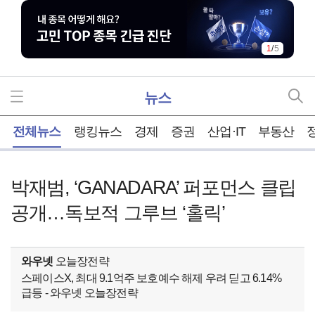
1
/
5
뉴스
홈
전체뉴스
랭킹뉴스
경제
증권
산업·IT
부동산
박재범, ‘GANADARA’ 퍼포먼스 클립
공개…독보적 그루브 ‘홀릭’
와우넷
오늘장전략
스페이스X, 최대 9.1억주 보호예수 해제 우려 딛고 6.14%
급등 - 와우넷 오늘장전략