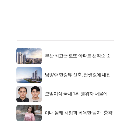
부산 최고급 로또 아파트 선착순 줍줍
떴다!
남양주 한강뷰 신축, 전셋값에 내집마
련!
모발이식 국내 1위 권위자 서울에 있
었다..
아내 몰래 처형과 목욕한 남자.. 충격!