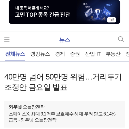
1
/
5
뉴스
홈
전체뉴스
랭킹뉴스
경제
증권
산업·IT
부동산
40만명 넘어 50만명 위험…거리두기
조정안 금요일 발표
와우넷
오늘장전략
스페이스X, 최대 9.1억주 보호예수 해제 우려 딛고 6.14%
급등 - 와우넷 오늘장전략