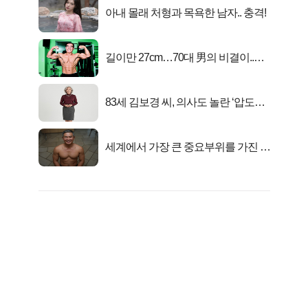
아내 몰래 처형과 목욕한 남자.. 충격!
길이만 27cm…70대 男의 비결이..충
격!
83세 김보경 씨, 의사도 놀란 ‘압도적
피지컬’
세계에서 가장 큰 중요부위를 가진 남
자의 진실