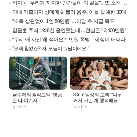
허지웅 "우리가 지지한 인간들이 이 꼴을"...또 소신 발언
아내 가출하자 성매매女 불러 음주, 아들 살해한 30대
"소득 상관없이 1인 50만원"…이달 초 지급 목표
김원훈 주식 1억8천 올인했는데…현실은 '-2,400만원'
"우리 애 사진 왜 적어요?" 민원 폭발…세상이 어쩌다
"오래 참았죠? 자, 오늘이 그날이에요.."
금수저의 솔직고백 "명품
30cm 남성의 고백: “너무
은 다 여기서.."
커서 사는 게 행복해요”
뉴스캐스트
뉴스캐스트