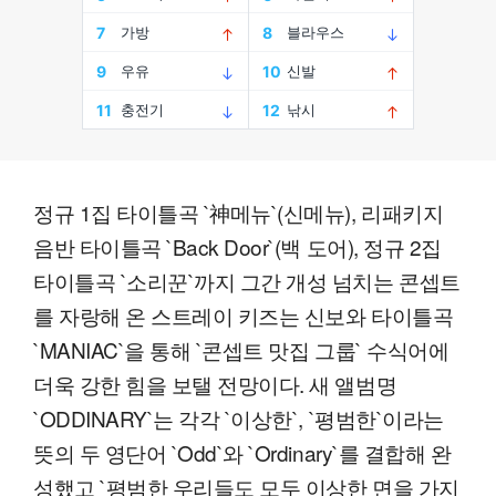
정규 1집 타이틀곡 `神메뉴`(신메뉴), 리패키지
음반 타이틀곡 `Back Door`(백 도어), 정규 2집
타이틀곡 `소리꾼`까지 그간 개성 넘치는 콘셉트
를 자랑해 온 스트레이 키즈는 신보와 타이틀곡
`MANIAC`을 통해 `콘셉트 맛집 그룹` 수식어에
더욱 강한 힘을 보탤 전망이다. 새 앨범명
`ODDINARY`는 각각 `이상한`, `평범한`이라는
뜻의 두 영단어 `Odd`와 `Ordinary`를 결합해 완
성했고 `평범한 우리들도 모두 이상한 면을 가지