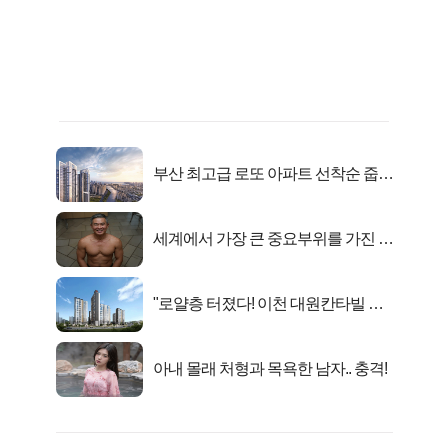
부산 최고급 로또 아파트 선착순 줍줍
떴다!
세계에서 가장 큰 중요부위를 가진 남
자의 진실
"로얄층 터졌다! 이천 대원칸타빌 잔
여세대 긴급 공개"
아내 몰래 처형과 목욕한 남자.. 충격!