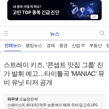
1
/
5
뉴스
홈
전체뉴스
랭킹뉴스
경제
증권
산업·IT
부동산
스트레이 키즈, ‘콘셉트 맛집 그룹’ 진
가 발휘 예고…타이틀곡 'MANIAC' 뮤
비 유닛 티저 공개
와우넷
오늘장전략
스페이스X, 최대 9.1억주 보호예수 해제 우려 딛고 6.14%