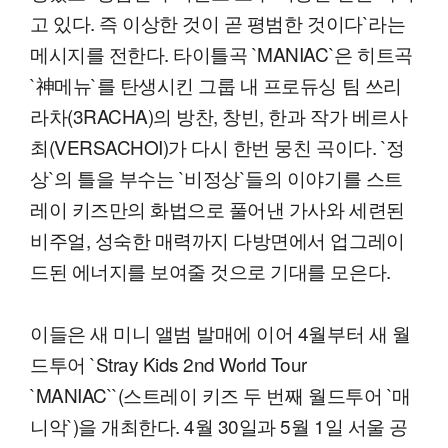
고 있다. 즉 이상한 것이 곧 평범한 것이다`라는
메시지를 전한다. 타이틀곡 `MANIAC`은 히트곡
`神메뉴`를 탄생시킨 그룹 내 프로듀싱 팀 쓰리
라차(3RACHA)의 방찬, 창빈, 한과 작가 베르사
최(VERSACHOI)가 다시 한번 뭉친 곡이다. `정
상`의 틀을 부수는 `비정상`들의 이야기를 스트
레이 키즈만의 화법으로 풀어낸 가사와 세련된
비주얼, 성숙한 매력까지 다방면에서 업그레이
드된 에너지를 보여줄 것으로 기대를 모은다.
이들은 새 미니 앨범 발매에 이어 4월부터 새 월
드투어 `Stray Kids 2nd World Tour
`MANIAC``(스트레이 키즈 두 번째 월드투어 `매
니악`)을 개최한다. 4월 30일과 5월 1일 서울 공