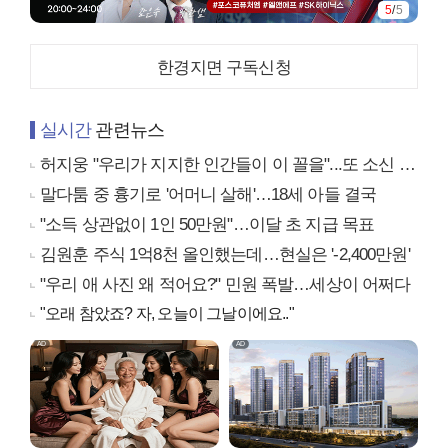
5
/
5
한경지면 구독신청
실시간
관련뉴스
허지웅 "우리가 지지한 인간들이 이 꼴을"...또 소신 발언
말다툼 중 흉기로 '어머니 살해'…18세 아들 결국
"소득 상관없이 1인 50만원"…이달 초 지급 목표
김원훈 주식 1억8천 올인했는데…현실은 '-2,400만원'
"우리 애 사진 왜 적어요?" 민원 폭발…세상이 어쩌다
"오래 참았죠? 자, 오늘이 그날이에요.."