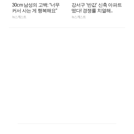
30cm 남성의 고백: “너무
강서구 ‘반값’ 신축 아파트
커서 사는 게 행복해요”
떴다! 경쟁률 치열해..
뉴스캐스트
뉴스캐스트