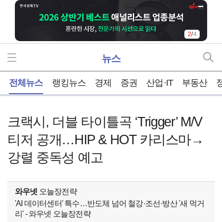
3
/
4
뉴스
홈
전체뉴스
랭킹뉴스
경제
증권
산업·IT
부동산
크랙시, 더블 타이틀곡 ‘Trigger’ M/V
티저 공개…HIP & HOT 카리스마→
강렬 중독성 예고
와우넷
오늘장전략
'AI 데이터센터' 특수…반도체 넘어 철강·조선·방산 '새 먹거
리' - 와우넷 오늘장전략