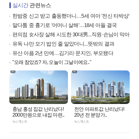
실시간
관련뉴스
한밤중 신고 받고 출동했더니…5세 여아 '전신 타박상'
말다툼 중 흉기로 '어머니 살해'…18세 아들 결국
편의점 女사장 살해 시도한 30대男...직원·손님이 막아
유독 나만 모기 밥인 줄 알았더니...뜻밖의 결과
유산 아픔 2년 만에…김기리·문지인, 부모됐다
"오래 참았죠? 자, 오늘이 그날이에요.."
충남 홍성 집값 난리났다!
천안 아파트값 난리났다!
2000만원으로 내집 마련..
20년 전 분양가..
뉴스캐스트
뉴스캐스트