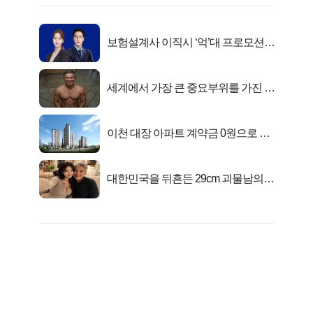
보험설계사 이직시 ‘억’대 프로모션!
키움에셋!
세계에서 가장 큰 중요부위를 가진 남
자의 진실
이천 대장 아파트 계약금 0원으로 내
집마련!
대한민국을 뒤흔든 29cm 괴물남의
진실