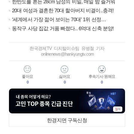
한반도를 흔든 28cm 남성의 비밀, 매일 밤 즐거워
20대 여성과 결혼한 70대 할아버지 비결이..충격!
‘세계에서 가장 젊어 보이는 70대’ 1위 선정…
동작구 사당 집값 거품 빠졌다.. 6억대 신축 분양!
한국경제TV 디지털이슈팀 유병철 기자
onlinenews@hankyungtv.com
좋아요
싫어요
후속기사 원해요
0
0
0
2
/
4
한경지면 구독신청