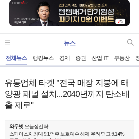
4
/
5
뉴스
홈
전체뉴스
랭킹뉴스
경제
증권
산업·IT
부동산
유통업체 타겟 "전국 매장 지붕에 태
양광 패널 설치...2040년까지 탄소배
출 제로"
와우넷
오늘장전략
스페이스X, 최대 9.1억주 보호예수 해제 우려 딛고 6.14%