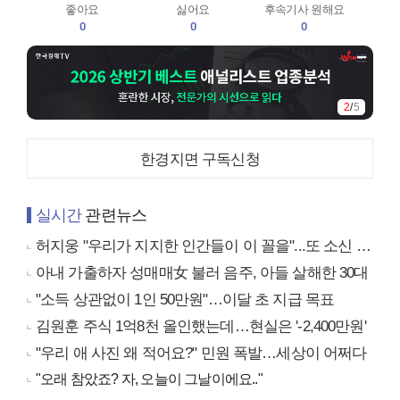
좋아요
싫어요
후속기사 원해요
0
0
0
3
/
5
한경지면 구독신청
실시간
관련뉴스
허지웅 "우리가 지지한 인간들이 이 꼴을"...또 소신 발언
아내 가출하자 성매매女 불러 음주, 아들 살해한 30대
"소득 상관없이 1인 50만원"…이달 초 지급 목표
김원훈 주식 1억8천 올인했는데…현실은 '-2,400만원'
"우리 애 사진 왜 적어요?" 민원 폭발…세상이 어쩌다
"오래 참았죠? 자, 오늘이 그날이에요.."