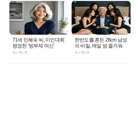
71세 민혜숙 씨, 미인대회
한반도를 흔든 28cm 남성
평정한 ‘방부제 여신’
의 비밀, 매일 밤 즐거워
뉴스캐스트
뉴스캐스트