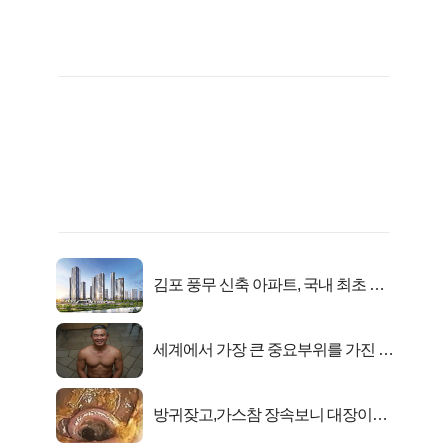
김포 풍무 신축 아파트, 국내 최초 반
값 분양..
세계에서 가장 큰 중요부위를 가진 남
자의 진실
방귀잦고,가스참 장속보니 대장이아
니라..