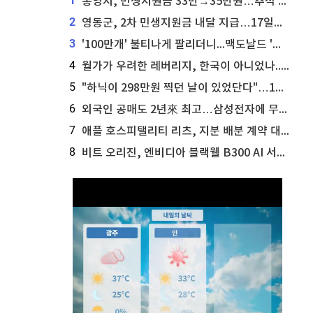
1
통영시, 민생지원금 33만→35만원…추석 전 푼다
2
영동군, 2차 민생지원금 내달 지급…17일부터 신청 접수
3
'100만개' 불티나게 팔리더니...맥도날드 '충주찰옥수수버거' 돌연 판매 종료
4
월가가 우려한 레버리지, 한국이 아니었나...'상황 인식' 못한 아셴브레너의 추락
5
"하닉이 298만원 찍던 날이 있었단다"…100만 클릭 '전래동화' 정체
6
외국인 공매도 2년來 최고…삼성전자에 무슨일이 [B급기자의 B급리포트]
7
애플 호스피탤리티 리츠, 지분 배분 계약 대리인 업데이트
8
비트 오리진, 엔비디아 블랙웰 B300 AI 서버 전략 및 말레이시아 배치 계획 공개