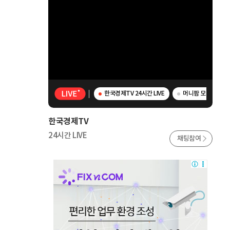
한국경제TV 24시간 LIVE
머니팜 모닝라이브 -
한국경제TV
24시간 LIVE
채팅참여