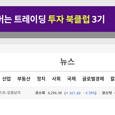
뉴스
산업
부동산
정치
사회
국제
글로벌경제
칼
 초기투자자 고심
도쿄 집값 꺾였다?…숫자에 담긴 진실 [더 머니이스트-김용남의 부동산 자산관리]
코스피
6,296.38
4.58%
)
코스닥
(
301.88
 행정명령 서명
TV프로그램
와우