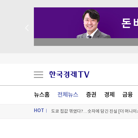
 꽝 없는 룰렛 이벤트
뉴스홈
전체뉴스
증권
경제
금융
스페이스X 9억주 풀렸다…보호예수 기간 종료에
HOT
美 원정출산 막힐까...트럼프 '시민권 부여 금지'
ON AIR
뉴스
트럼프 "미군 막대한 탄약 보유...전쟁 곧 끝날 것"