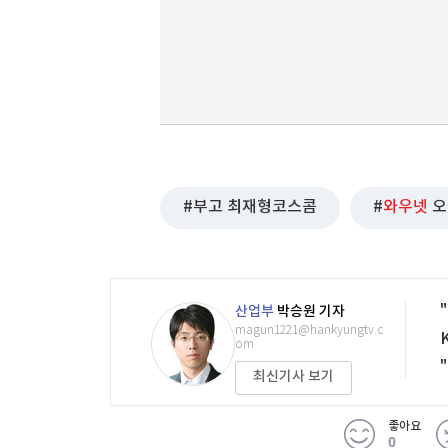
부고 최재형코스콤
와우넷
오
산업부
박승원 기자
magun1221@hankyungtv.c
om
최신기사 보기
좋아요
0