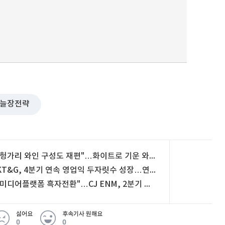
늘장전략
"헝가리 와인 구성도 재편"…화이트로 기운 와인 시장
KT&G, 4분기 연속 영업익 두자릿수 성장…연간 실적 전망 상향
"미디어플랫폼 흑자전환"…CJ ENM, 2분기 영업익 17% 성장
싫어요
후속기사 원해요
0
0