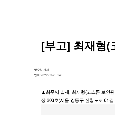
한국경제TV
뉴스홈
[포토+] 박정민, '멋짐 가득한 모습~'
머니팜 모닝라이브
증권
굿모닝 작전
"나야, '흑백요리사' 시즌3"
금융
오늘장 뭐사지?
부동산
[온에어] 굿모닝 한경 글로벌마켓
[오후5시] 뉴스플러스
사회
온로드 (ON ROAD) 인사이트
글로벌경제
스페이스X 9억주 풀렸다…보호예수 기간 종료에
[부고] 최재형
랭킹뉴스
스페이스X 9억주 풀렸다…보호예수 기간 종료에
박승원 기자
미네르바아카데미
증권 데이터
입력
2022-03-23 14:05
스페셜강의
특징주 뉴스
▲최준씨 별세, 최재형(코스콤 보안관
투자/재테크
매매신호 (랭킹100
부동산/세무
투자분석
장 203호(서울 강동구 진황도로 61길 53)
산업
국내증시
[모집-3기-] 돈버는 트레이딩 투자 북클럽
환율