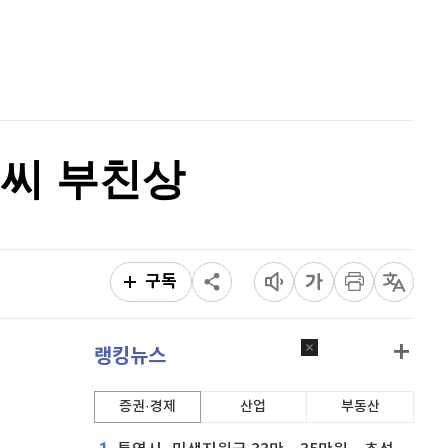
비트코인 캐시
303,100
(
0.26%
)
홈
AI추천
이오스
896
(
-0.45%
)
품
마켓이슈
비트코인 골드
1,313
(
-763.82%
)
특징주
이벤트
퀀텀
920
(
0%
)
)씨 부친상
이더리움 클래식
9,265
(
1.81%
)
비트코인
91,395,000
(
-0.49%
)
구독
랭킹뉴스
증권·경제
산업
부동산