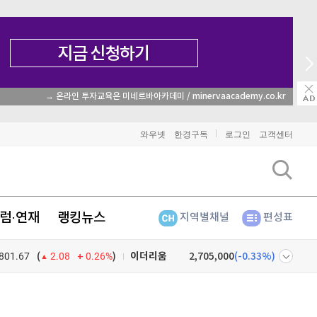
→ 온라인 투자교육은 미네르바아카데미 / minervaacademy.co.kr
와우넷
한경구독
로그인
고객센터
럼·연재
랭킹뉴스
지역별채널
편성표
비트코인
91,395,000
(
-0.49%
)
이더리움
2,705,000
(
-0.33%
)
801.67
0.26%
)
(
2.08
리플
1,468
(
-1.24%
)
넷
주식창