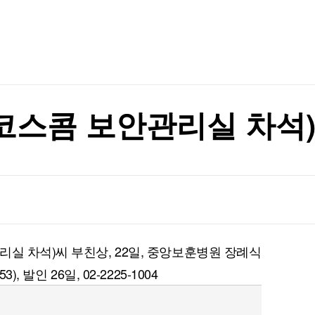
TV홈
무료방송
전체뉴스
증권
파트너스
경제
종목핫라인
추천 상
산업
경제
오늘의 
정치
생활경제
수익후기
국제
기업·CEO
이벤트
칼럼·연재
 초기투자자 고심
(코스콤 보안관리실 차석
특집방송
 초기투자자 고심
전체 프로그램
채널/편성
지역별채널
리실 차석)씨 부친상, 22일, 중앙보훈병원 장례식
)
편성표
, 발인 26일, 02-2225-1004