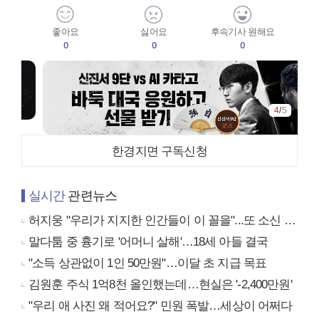
좋아요
싫어요
후속기사 원해요
0
0
0
4
/
5
한경지면 구독신청
실시간
관련뉴스
허지웅 "우리가 지지한 인간들이 이 꼴을"...또 소신 발언
말다툼 중 흉기로 '어머니 살해'…18세 아들 결국
"소득 상관없이 1인 50만원"…이달 초 지급 목표
김원훈 주식 1억8천 올인했는데…현실은 '-2,400만원'
"우리 애 사진 왜 적어요?" 민원 폭발…세상이 어쩌다