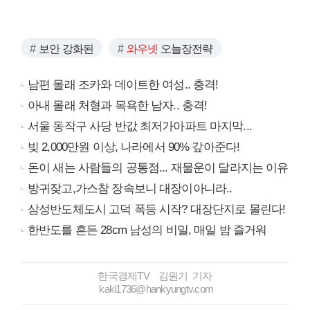
보안 강화된
와우넷
오늘장전략
남편 몰래 조카와 데이트한 여성.. 충격!
아내 몰래 처형과 목욕한 남자.. 충격!
서울 동작구 사당 반값 최저가아파트 마지막...
빚 2,000만원 이상, 나라에서 90% 갚아준다!
돈이 새는 사람들의 공통점... 재물운이 달라지는 이유
방귀잦고,가스참 장속보니 대장이아니라..
삼성반도체도시 고덕 폭등 시작? 대장단지로 몰린다!
한반도를 흔든 28cm 남성의 비밀, 매일 밤 즐거워
한국경제TV 김원기 기자
kaki1736@hankyungtv.com