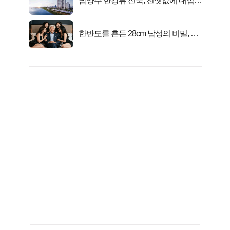
남양주 한강뷰 신축, 전셋값에 내집마
련!
한반도를 흔든 28cm 남성의 비밀, 매
일 밤 즐거워