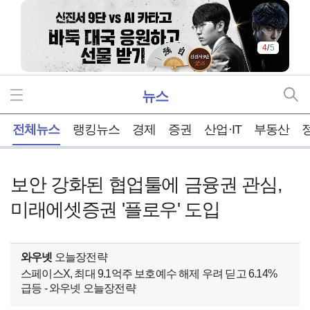
5
/
5
뉴스
홈
전체뉴스
랭킹뉴스
경제
증권
산업·IT
부동산
보안 강화된 협업툴에 금융권 관심,
미래에셋증권 '플로우' 도입
와우넷
오늘장전략
스페이스X, 최대 9.1억주 보호예수 해제 우려 딛고 6.14%
급등 - 와우넷 오늘장전략