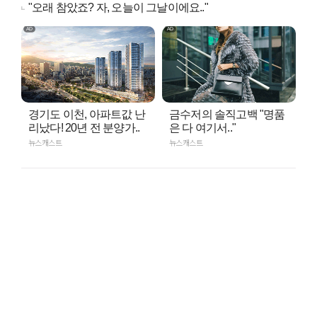
"오래 참았죠? 자, 오늘이 그날이에요.."
경기도 이천, 아파트값 난
금수저의 솔직고백 "명품
리났다! 20년 전 분양가..
은 다 여기서.."
뉴스캐스트
뉴스캐스트