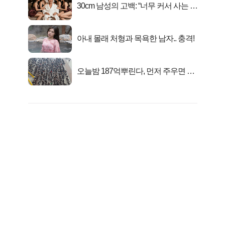
30cm 남성의 고백: “너무 커서 사는 게
행복해요”
아내 몰래 처형과 목욕한 남자.. 충격!
오늘밤 187억뿌린다, 먼저 주우면 최
대1억..!