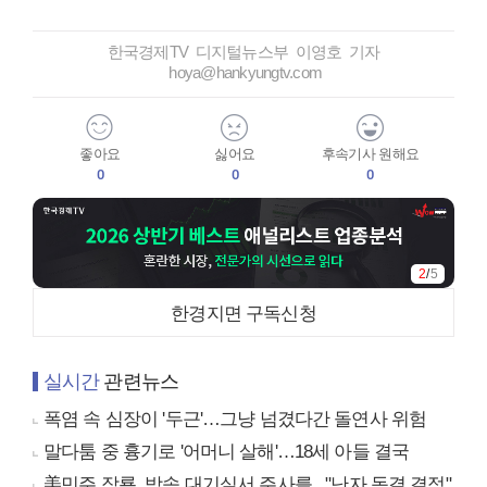
한국경제TV 디지털뉴스부 이영호 기자
hoya@hankyungtv.com
좋아요
싫어요
후속기사 원해요
0
0
0
2
/
5
한경지면 구독신청
실시간
관련뉴스
폭염 속 심장이 '두근'…그냥 넘겼다간 돌연사 위험
말다툼 중 흉기로 '어머니 살해'…18세 아들 결국
美민주 잠룡, 방송 대기실서 주사를..."난자 동결 결정"