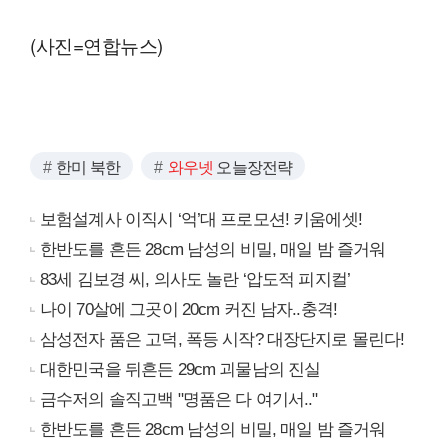
(사진=연합뉴스)
한미 북한
와우넷
오늘장전략
보험설계사 이직시 ‘억’대 프로모션! 키움에셋!
한반도를 흔든 28cm 남성의 비밀, 매일 밤 즐거워
83세 김보경 씨, 의사도 놀란 ‘압도적 피지컬’
나이 70살에 그곳이 20cm 커진 남자..충격!
삼성전자 품은 고덕, 폭등 시작? 대장단지로 몰린다!
대한민국을 뒤흔든 29cm 괴물남의 진실
금수저의 솔직고백 "명품은 다 여기서.."
한반도를 흔든 28cm 남성의 비밀, 매일 밤 즐거워