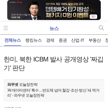
3
/
5
뉴스
홈
전체뉴스
랭킹뉴스
경제
증권
산업·IT
부동산
한미, 북한 ICBM 발사 공개영상 '짜깁
기' 판단
와우넷
오늘장전략
'AI 데이터센터' 특수…반도체 넘어 철강·조선·방산 '새 먹거
리' - 와우넷 오늘장전략