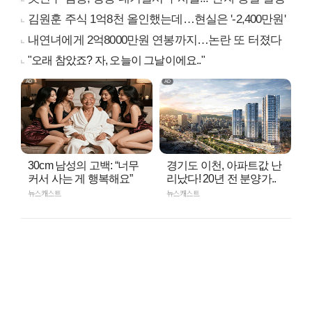
김원훈 주식 1억8천 올인했는데…현실은 '-2,400만원'
내연녀에게 2억8000만원 연봉까지…논란 또 터졌다
"오래 참았죠? 자, 오늘이 그날이에요.."
30cm 남성의 고백: “너무
경기도 이천, 아파트값 난
커서 사는 게 행복해요”
리났다! 20년 전 분양가..
뉴스캐스트
뉴스캐스트