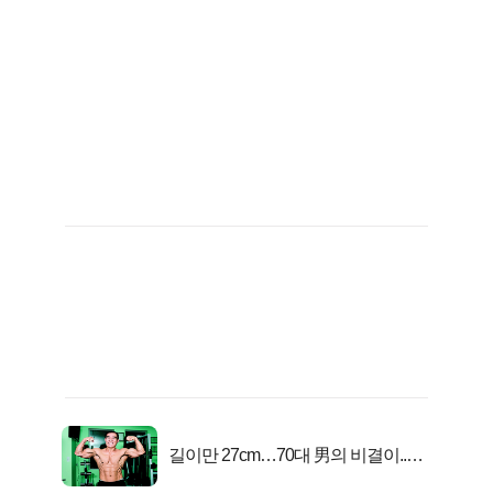
길이만 27cm…70대 男의 비결이..충
격!