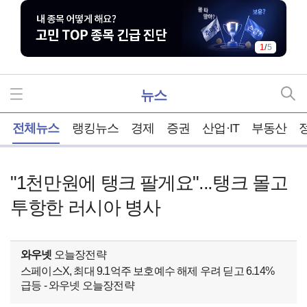
1
/
5
뉴스
홈
전체뉴스
랭킹뉴스
경제
증권
산업·IT
부동산
"1천만원에 탱크 팔게요"...탱크 몰고
투항한 러시아 병사
와우넷
오늘장전략
스페이스X, 최대 9.1억주 보호예수 해제 우려 딛고 6.14%
급등 - 와우넷 오늘장전략