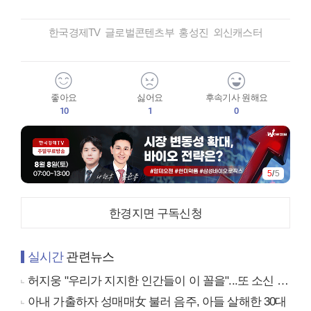
한국경제TV 글로벌콘텐츠부 홍성진 외신캐스터
좋아요
싫어요
후속기사 원해요
10
1
0
5
/
5
한경지면 구독신청
실시간
관련뉴스
허지웅 "우리가 지지한 인간들이 이 꼴을"...또 소신 발언
아내 가출하자 성매매女 불러 음주, 아들 살해한 30대