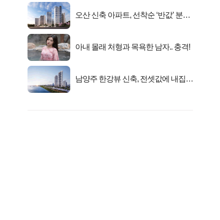
오산 신축 아파트, 선착순 ‘반값’ 분양
시작..
아내 몰래 처형과 목욕한 남자.. 충격!
남양주 한강뷰 신축, 전셋값에 내집마
련!