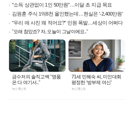
"소득 상관없이 1인 50만원"…이달 초 지급 목표
김원훈 주식 1억8천 올인했는데…현실은 '-2,400만원'
"우리 애 사진 왜 적어요?" 민원 폭발…세상이 어쩌다
"오래 참았죠? 자, 오늘이 그날이에요.."
금수저의 솔직고백 "명품
71세 민혜숙 씨, 미인대회
은 다 여기서.."
평정한 ‘방부제 여신’
뉴스캐스트
뉴스캐스트