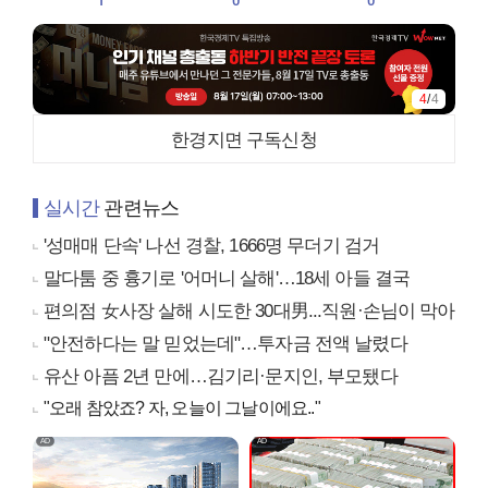
1
0
0
4
/
4
한경지면 구독신청
실시간
관련뉴스
'성매매 단속' 나선 경찰, 1666명 무더기 검거
말다툼 중 흉기로 '어머니 살해'…18세 아들 결국
편의점 女사장 살해 시도한 30대男...직원·손님이 막아
"안전하다는 말 믿었는데"…투자금 전액 날렸다
유산 아픔 2년 만에…김기리·문지인, 부모됐다
"오래 참았죠? 자, 오늘이 그날이에요.."