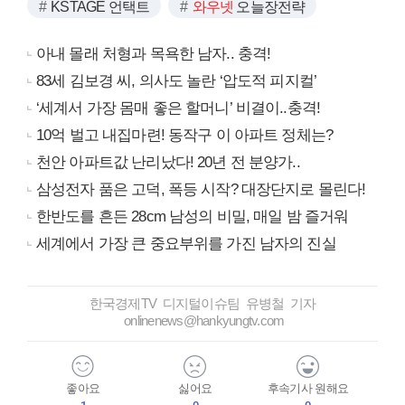
KSTAGE 언택트
와우넷
오늘장전략
아내 몰래 처형과 목욕한 남자.. 충격!
83세 김보경 씨, 의사도 놀란 ‘압도적 피지컬’
‘세계서 가장 몸매 좋은 할머니’ 비결이..충격!
10억 벌고 내집마련! 동작구 이 아파트 정체는?
천안 아파트값 난리났다! 20년 전 분양가..
삼성전자 품은 고덕, 폭등 시작? 대장단지로 몰린다!
한반도를 흔든 28cm 남성의 비밀, 매일 밤 즐거워
세계에서 가장 큰 중요부위를 가진 남자의 진실
한국경제TV 디지털이슈팀 유병철 기자
onlinenews@hankyungtv.com
좋아요
싫어요
후속기사 원해요