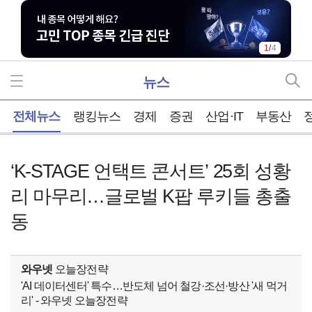
1
/
4
뉴스
홈
전체뉴스
랭킹뉴스
경제
증권
산업·IT
부동산
‘K-STAGE 언택트 콘서트’ 25회 성황
리 마무리…글로벌 K팝 루키들 총출
동
와우넷
오늘장전략
'AI 데이터센터' 특수…반도체 넘어 철강·조선·방산 '새 먹거
리' - 와우넷 오늘장전략