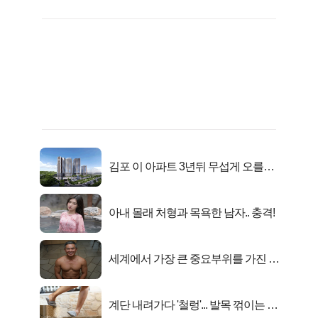
김포 이 아파트 3년뒤 무섭게 오를겁
니다
아내 몰래 처형과 목욕한 남자.. 충격!
세계에서 가장 큰 중요부위를 가진 남
자의 진실
계단 내려가다 '철렁'... 발목 꺾이는 이