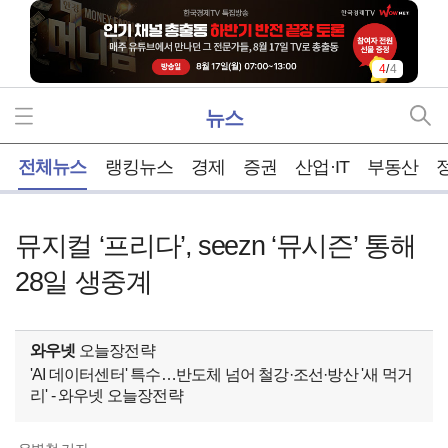
4
/
4
뉴스
홈
전체뉴스
랭킹뉴스
경제
증권
산업·IT
부동산
뮤지컬 ‘프리다’, seezn ‘뮤시즌’ 통해
28일 생중계
와우넷
오늘장전략
'AI 데이터센터' 특수…반도체 넘어 철강·조선·방산 '새 먹거
리' - 와우넷 오늘장전략