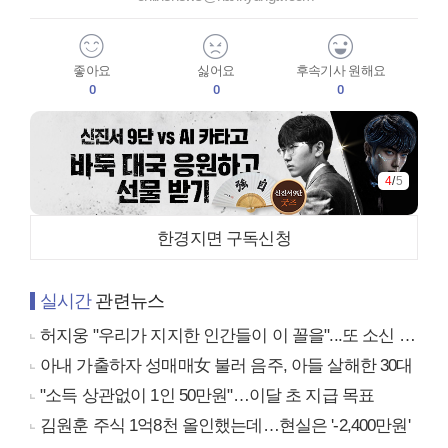
좋아요
싫어요
후속기사 원해요
0
0
0
4
/
5
한경지면 구독신청
실시간
관련뉴스
허지웅 "우리가 지지한 인간들이 이 꼴을"...또 소신 발언
아내 가출하자 성매매女 불러 음주, 아들 살해한 30대
"소득 상관없이 1인 50만원"…이달 초 지급 목표
김원훈 주식 1억8천 올인했는데…현실은 '-2,400만원'