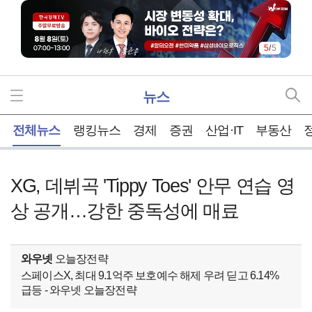
5
/
5
뉴스
홈
전체뉴스
랭킹뉴스
경제
증권
산업·IT
부동산
XG, 데뷔곡 'Tippy Toes' 안무 연습 영
상 공개…강한 중독성에 매료
와우넷
오늘장전략
스페이스X, 최대 9.1억주 보호예수 해제 우려 딛고 6.14%
급등 - 와우넷 오늘장전략