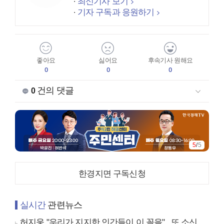
최신기사 보기
기자 구독과 응원하기
좋아요
싫어요
후속기사 원해요
0
0
0
건의 댓글
0
5
/
5
한경지면 구독신청
실시간
관련뉴스
허지웅 "우리가 지지한 인간들이 이 꼴을"...또 소신 발언