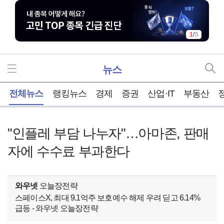
1
/
5
뉴스
홈
전체뉴스
랭킹뉴스
경제
증권
산업·IT
부동산
"인플레 부담 나누자"…아마존, 판매
자에 수수료 부과한다
와우넷
오늘장전략
스페이스X, 최대 9.1억주 보호예수 해제 우려 딛고 6.14%
급등 - 와우넷 오늘장전략