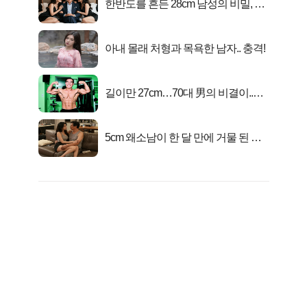
한반도를 흔든 28cm 남성의 비밀, 매
일 밤 즐거워
아내 몰래 처형과 목욕한 남자.. 충격!
길이만 27cm…70대 男의 비결이..충
격!
5cm 왜소남이 한 달 만에 거물 된 사
연