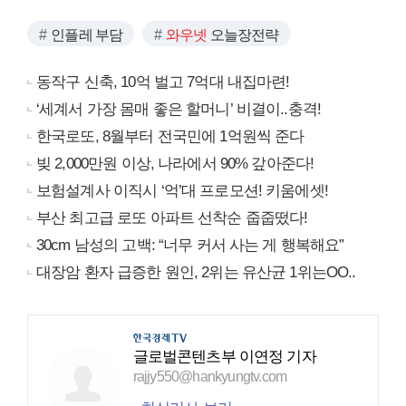
인플레 부담
와우넷
오늘장전략
동작구 신축, 10억 벌고 7억대 내집마련!
‘세계서 가장 몸매 좋은 할머니’ 비결이..충격!
한국로또, 8월부터 전국민에 1억원씩 준다
빚 2,000만원 이상, 나라에서 90% 갚아준다!
보험설계사 이직시 ‘억’대 프로모션! 키움에셋!
부산 최고급 로또 아파트 선착순 줍줍떴다!
30cm 남성의 고백: “너무 커서 사는 게 행복해요”
대장암 환자 급증한 원인, 2위는 유산균 1위는OO..
글로벌콘텐츠부 이연정 기자
rajjy550@hankyungtv.com