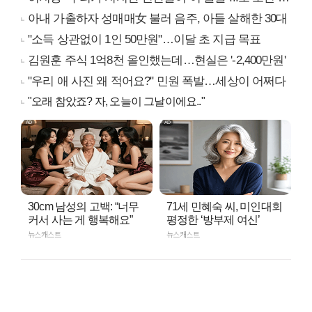
아내 가출하자 성매매女 불러 음주, 아들 살해한 30대
"소득 상관없이 1인 50만원"…이달 초 지급 목표
김원훈 주식 1억8천 올인했는데…현실은 '-2,400만원'
"우리 애 사진 왜 적어요?" 민원 폭발…세상이 어쩌다
"오래 참았죠? 자, 오늘이 그날이에요.."
30cm 남성의 고백: “너무
71세 민혜숙 씨, 미인대회
커서 사는 게 행복해요”
평정한 ‘방부제 여신’
뉴스캐스트
뉴스캐스트