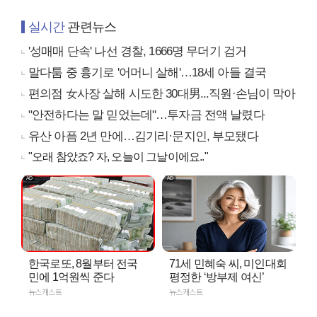
실시간
관련뉴스
'성매매 단속' 나선 경찰, 1666명 무더기 검거
말다툼 중 흉기로 '어머니 살해'…18세 아들 결국
편의점 女사장 살해 시도한 30대男...직원·손님이 막아
"안전하다는 말 믿었는데"…투자금 전액 날렸다
유산 아픔 2년 만에…김기리·문지인, 부모됐다
"오래 참았죠? 자, 오늘이 그날이에요.."
한국로또, 8월부터 전국
71세 민혜숙 씨, 미인대회
민에 1억원씩 준다
평정한 ‘방부제 여신’
뉴스캐스트
뉴스캐스트