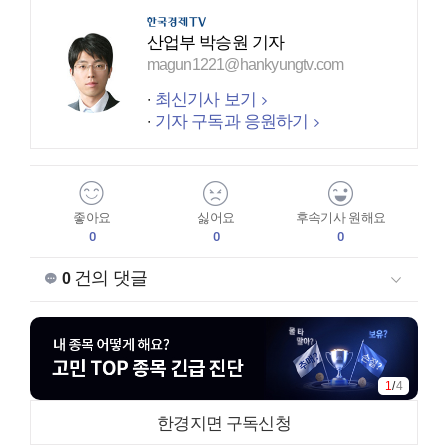
산업부 박승원 기자
magun1221@hankyungtv.com
최신기사 보기
기자 구독과 응원하기
좋아요
싫어요
후속기사 원해요
0
0
0
건의 댓글
0
1
/
4
한경지면 구독신청