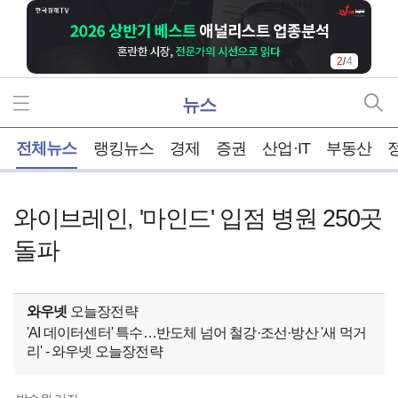
2
/
4
뉴스
홈
전체뉴스
랭킹뉴스
경제
증권
산업·IT
부동산
와이브레인, '마인드' 입점 병원 250곳
돌파
와우넷
오늘장전략
'AI 데이터센터' 특수…반도체 넘어 철강·조선·방산 '새 먹거
리' - 와우넷 오늘장전략