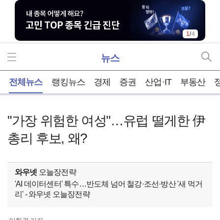
1
/
4
뉴스
홈
전체뉴스
랭킹뉴스
경제
증권
산업·IT
부동산
"가장 위험한 여성"…유럽 떨게한 伊
총리 후보, 왜?
와우넷
오늘장전략
'AI 데이터센터' 특수…반도체 넘어 철강·조선·방산 '새 먹거
리' - 와우넷 오늘장전략