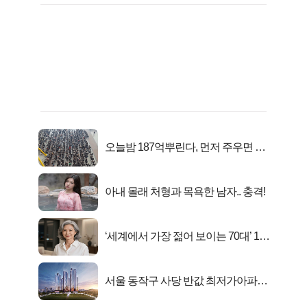
오늘밤 187억뿌린다, 먼저 주우면 최
대1억..!
아내 몰래 처형과 목욕한 남자.. 충격!
‘세계에서 가장 젊어 보이는 70대’ 1위
선정…
서울 동작구 사당 반값 최저가아파트
마지막...