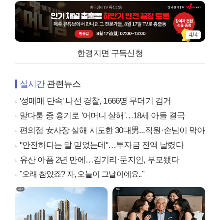
4
/
4
한경지면 구독신청
실시간
관련뉴스
'성매매 단속' 나선 경찰, 1666명 무더기 검거
말다툼 중 흉기로 '어머니 살해'…18세 아들 결국
편의점 女사장 살해 시도한 30대男...직원·손님이 막아
"안전하다는 말 믿었는데"…투자금 전액 날렸다
유산 아픔 2년 만에…김기리·문지인, 부모됐다
"오래 참았죠? 자, 오늘이 그날이에요.."