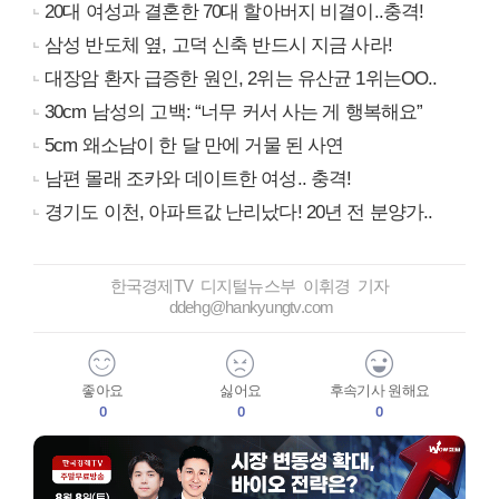
20대 여성과 결혼한 70대 할아버지 비결이..충격!
삼성 반도체 옆, 고덕 신축 반드시 지금 사라!
대장암 환자 급증한 원인, 2위는 유산균 1위는OO..
30cm 남성의 고백: “너무 커서 사는 게 행복해요”
5cm 왜소남이 한 달 만에 거물 된 사연
남편 몰래 조카와 데이트한 여성.. 충격!
경기도 이천, 아파트값 난리났다! 20년 전 분양가..
한국경제TV 디지털뉴스부 이휘경 기자
ddehg@hankyungtv.com
좋아요
싫어요
후속기사 원해요
0
0
0