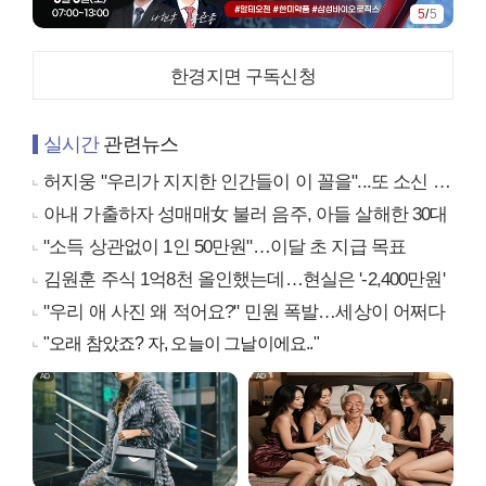
5
/
5
한경지면 구독신청
실시간
관련뉴스
허지웅 "우리가 지지한 인간들이 이 꼴을"...또 소신 발언
아내 가출하자 성매매女 불러 음주, 아들 살해한 30대
"소득 상관없이 1인 50만원"…이달 초 지급 목표
김원훈 주식 1억8천 올인했는데…현실은 '-2,400만원'
"우리 애 사진 왜 적어요?" 민원 폭발…세상이 어쩌다
"오래 참았죠? 자, 오늘이 그날이에요.."