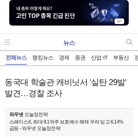
1
/
5
뉴스
홈
전체뉴스
랭킹뉴스
경제
증권
산업·IT
부동산
동국대 학술관 캐비닛서 '실탄 29발'
발견…경찰 조사
와우넷
오늘장전략
스페이스X, 최대 9.1억주 보호예수 해제 우려 딛고 6.14%
급등 - 와우넷 오늘장전략