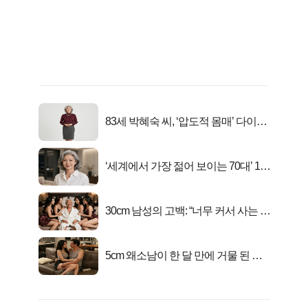
83세 박혜숙 씨, ‘압도적 몸매’ 다이어
트 신 등극
‘세계에서 가장 젊어 보이는 70대’ 1위
선정…
30cm 남성의 고백: “너무 커서 사는 게
행복해요”
5cm 왜소남이 한 달 만에 거물 된 사
연