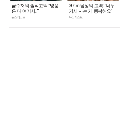
금수저의 솔직고백 "명품
30cm 남성의 고백: “너무
은 다 여기서.."
커서 사는 게 행복해요”
뉴스캐스트
뉴스캐스트