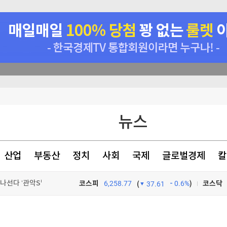
뉴스
산업
부동산
정치
사회
국제
글로벌경제
칼
관악구, 혁신 스타트업과 손잡고 공공서비스 혁신 나선다 ‘관악S밸리 실증 지원’ 업무협약 체결
코스피
6,258.77
0.6%
)
코스닥
(
37.61
본토인 위협
TV프로그램
와우
사고도