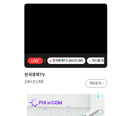
한국경제TV 24시간 LIVE
머니팜 모닝라이브 
한국경제TV
24시간 LIVE
채팅참여