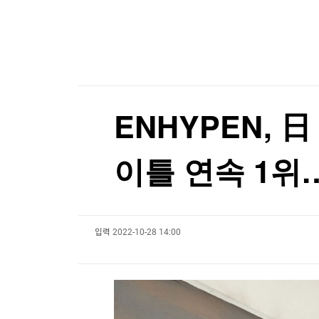
한국경제TV
뉴스홈
[포토+] 박정민, '멋짐 가득한 모습~'
머니팜 모닝라이브
증권
굿모닝 작전
금융
"나야, '흑백요리사' 시즌3"
오늘장 뭐사지?
부동산
[온에어] 경제전쟁 꾼 시즌3
[오후5시] 뉴스플러스
사회
온로드 (ON ROAD) 인사이트
글로벌경제
ENHYPEN, 
랭킹뉴스
이틀 연속 1위
미네르바아카데미
증권 데이터
입력
2022-10-28 14:00
스페셜강의
특징주 뉴스
투자/재테크
매매신호 (랭킹100
부동산/세무
투자분석
산업
국내증시
[모집-3기-] 돈버는 트레이딩 투자 북클럽
환율