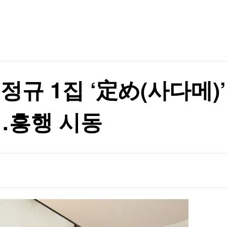
TV홈
무료방송
전체뉴스
증권
파트너스
경제
종목핫라인
추천 상
산업
경제
오늘의 
정치
생활경제
수익후기
국제
기업·CEO
이벤트
칼럼·연재
관악구, 혁신 스타트업과 손잡고 공공서비스 혁신 나선다 ‘관악S밸리 실증 지원’ 업무협약 체결
日 정규 1집 ‘定め(사다메
특집방송
관악구, 혁신 스타트업과 손잡고 공공서비스 혁신 나선다 ‘관악S밸리 실증 지원’ 업무협약 체결
전체 프로그램
…흥행 시동
채널/편성
지역별채널
)
편성표