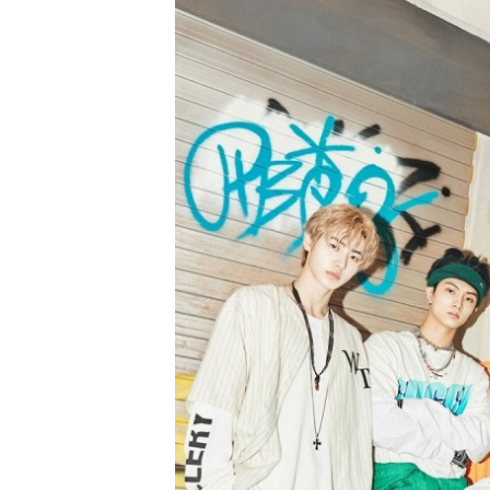
[할인50%] 한·미 투자 올인원 클래스
해외증시