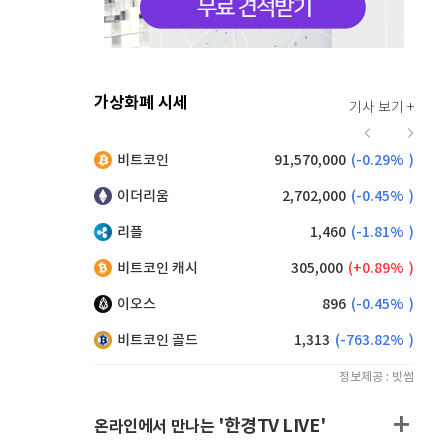
가상화폐 시세
기사 보기 +
915
(
-0.55%
)
비트코인
91,570,000
(
-0.29%
)
,185
(
0.93%
)
이더리움
2,702,000
(
-0.45%
)
리플
1,460
(
-1.81%
)
비트코인 캐시
305,000
(
0.89%
)
이오스
896
(
-0.45%
)
비트코인 골드
1,313
(
-763.82%
)
정보제공 : 빗썸
'한경TV LIVE'
온라인에서 만나는