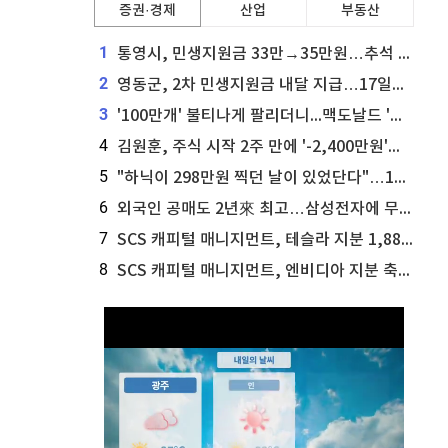
증권·경제
산업
부동산
1
통영시, 민생지원금 33만→35만원…추석 전 푼다
2
영동군, 2차 민생지원금 내달 지급…17일부터 신청 접수
3
'100만개' 불티나게 팔리더니...맥도날드 '충주찰옥수수버거' 돌연 판매 종료
4
김원훈, 주식 시작 2주 만에 '-2,400만원'…"차 한 대 값 날렸다"
5
"하닉이 298만원 찍던 날이 있었단다"…100만 클릭 '전래동화' 정체
6
외국인 공매도 2년來 최고…삼성전자에 무슨일이 [B급기자의 B급리포트]
7
SCS 캐피털 매니지먼트, 테슬라 지분 1,889주 추가 매수
8
SCS 캐피털 매니지먼트, 엔비디아 지분 축소...8,590주 매도