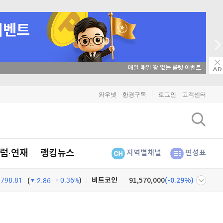
매일 매일 꽝 없는 룰렛 이벤트
와우넷
한경구독
로그인
고객센터
럼·연재
랭킹뉴스
지역별채널
편성표
비트코인
91,570,000
(
-0.29%
)
798.81
0.36%
)
이더리움
2,702,000
(
-0.45%
)
(
2.86
리플
1,461
(
-1.74%
)
넷
주식창