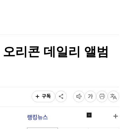
비트코인 캐시
305,000
(
0.89%
)
홈
AI추천
이오스
896
(
-0.45%
)
품
마켓이슈
특징주
이벤트
비트코인 골드
1,313
(
-763.82%
)
퀀텀
915
(
-0.55%
)
)’ 오리콘 데일리 앨범
이더리움 클래식
9,185
(
0.93%
)
비트코인
91,570,000
(
-0.29%
)
구독
랭킹뉴스