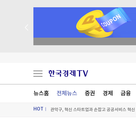
종목 무료 정밀 진단
뉴스홈
전체뉴스
증권
경제
금융
HOT
성일하이텍, 애프터마켓서 10%대 급등
코르시카 자치권 논의에 분리단체 반발해 프랑스 
ON AIR
뉴스
폭염 속 백화점 정전에 대피 소동…승강기 갇힘 