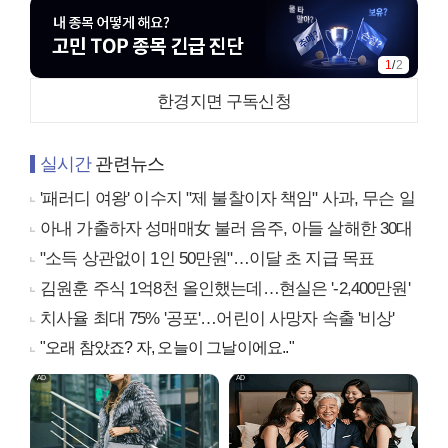
1
/
2
한경지면 구독신청
실시간
관련뉴스
'패러디 여왕' 이수지 "제 불찰이자 책임" 사과, 무슨 일
아내 가출하자 성매매女 불러 음주, 아들 살해한 30대
"소득 상관없이 1인 50만원"…이달 초 지급 목표
김원훈 주식 1억8천 올인했는데…현실은 '-2,400만원'
치사율 최대 75% '공포'…어린이 사망자 속출 '비상'
"오래 참았죠? 자, 오늘이 그날이에요.."