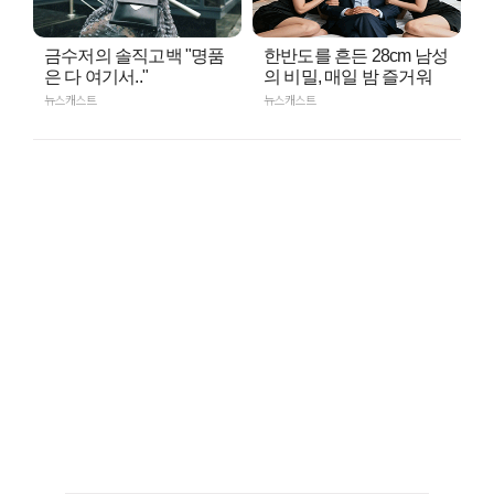
금수저의 솔직고백 "명품
한반도를 흔든 28cm 남성
은 다 여기서.."
의 비밀, 매일 밤 즐거워
뉴스캐스트
뉴스캐스트