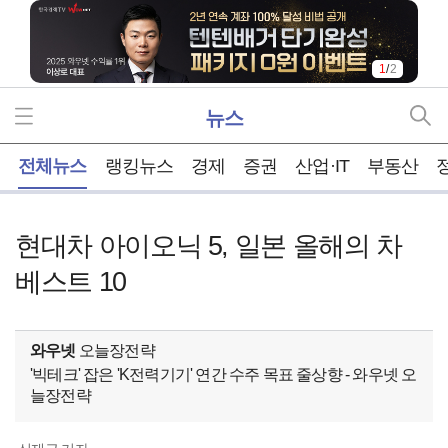
1
/
2
뉴스
홈
전체뉴스
랭킹뉴스
경제
증권
산업·IT
부동산
현대차 아이오닉 5, 일본 올해의 차
베스트 10
와우넷
오늘장전략
'빅테크' 잡은 'K전력기기' 연간 수주 목표 줄상향 - 와우넷 오
늘장전략