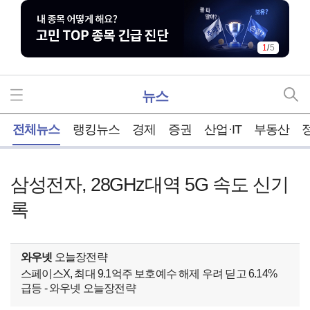
2
/
5
뉴스
홈
전체뉴스
랭킹뉴스
경제
증권
산업·IT
부동산
삼성전자, 28GHz대역 5G 속도 신기
록
와우넷
오늘장전략
스페이스X, 최대 9.1억주 보호예수 해제 우려 딛고 6.14%
급등 - 와우넷 오늘장전략