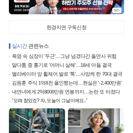
5
/
5
한경지면 구독신청
실시간
관련뉴스
폭염 속 심장이 '두근'…그냥 넘겼다간 돌연사 위험
말다툼 중 흉기로 '어머니 살해'…18세 아들 결국
엘리베이터 앞 휠체어 발로 '툭'…사망케 한 70대 결국
김원훈 주식 1억8천 올인했는데…현실은 '-2,400만원'
내연녀에게 2억8000만원 연봉까지…논란 또 터졌다
"오래 참았죠? 자, 오늘이 그날이에요.."