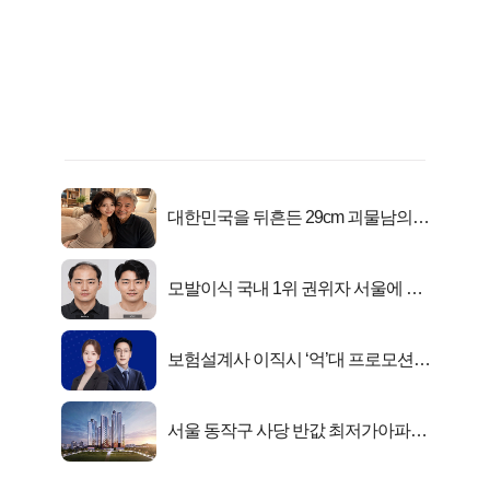
대한민국을 뒤흔든 29cm 괴물남의
진실
모발이식 국내 1위 권위자 서울에 있
었다..
보험설계사 이직시 ‘억’대 프로모션!
키움에셋!
서울 동작구 사당 반값 최저가아파트
마지막...