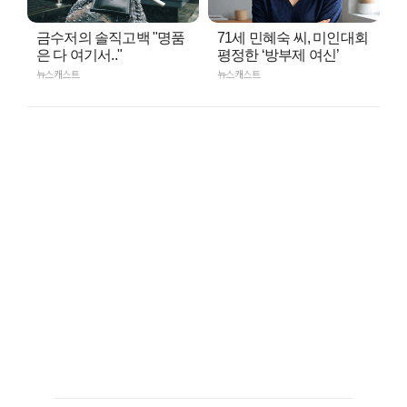
금수저의 솔직고백 "명품
71세 민혜숙 씨, 미인대회
은 다 여기서.."
평정한 ‘방부제 여신’
뉴스캐스트
뉴스캐스트