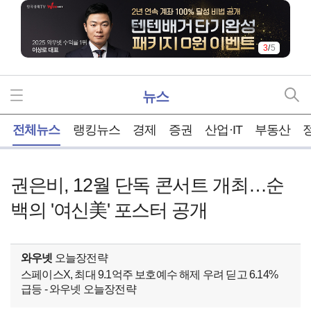
3
/
5
뉴스
홈
전체뉴스
랭킹뉴스
경제
증권
산업·IT
부동산
권은비, 12월 단독 콘서트 개최…순
백의 '여신美' 포스터 공개
와우넷
오늘장전략
스페이스X, 최대 9.1억주 보호예수 해제 우려 딛고 6.14%
급등 - 와우넷 오늘장전략