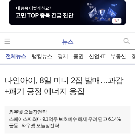
1
/
5
뉴스
홈
전체뉴스
랭킹뉴스
경제
증권
산업·IT
부동산
나인아이, 8일 미니 2집 발매…과감
+패기 긍정 에너지 응집
와우넷
오늘장전략
스페이스X, 최대 9.1억주 보호예수 해제 우려 딛고 6.14%
급등 - 와우넷 오늘장전략