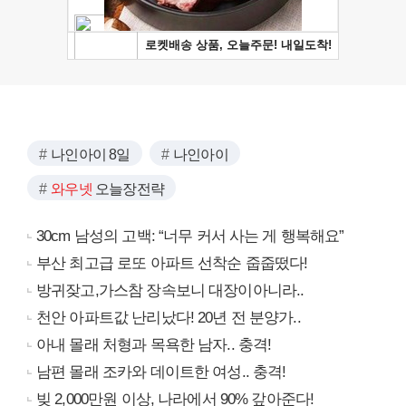
나인아이 8일
나인아이
와우넷
오늘장전략
30cm 남성의 고백: “너무 커서 사는 게 행복해요”
부산 최고급 로또 아파트 선착순 줍줍떴다!
방귀잦고,가스참 장속보니 대장이아니라..
천안 아파트값 난리났다! 20년 전 분양가..
아내 몰래 처형과 목욕한 남자.. 충격!
남편 몰래 조카와 데이트한 여성.. 충격!
빚 2,000만원 이상, 나라에서 90% 갚아준다!