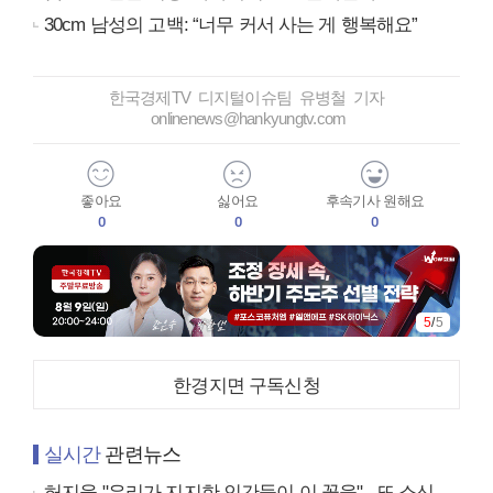
30cm 남성의 고백: “너무 커서 사는 게 행복해요”
한국경제TV 디지털이슈팀 유병철 기자
onlinenews@hankyungtv.com
좋아요
싫어요
후속기사 원해요
0
0
0
5
/
5
한경지면 구독신청
실시간
관련뉴스
허지웅 "우리가 지지한 인간들이 이 꼴을"...또 소신 발언