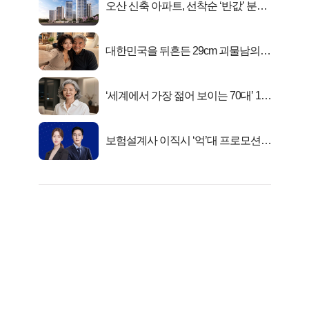
오산 신축 아파트, 선착순 ‘반값’ 분양
시작..
대한민국을 뒤흔든 29cm 괴물남의
진실
‘세계에서 가장 젊어 보이는 70대’ 1위
선정…
보험설계사 이직시 ‘억’대 프로모션!
키움에셋!