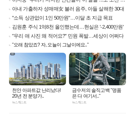
아내 가출하자 성매매女 불러 음주, 아들 살해한 30대
"소득 상관없이 1인 50만원"…이달 초 지급 목표
김원훈 주식 1억8천 올인했는데…현실은 '-2,400만원'
"우리 애 사진 왜 적어요?" 민원 폭발…세상이 어쩌다
"오래 참았죠? 자, 오늘이 그날이에요.."
천안 아파트값 난리났다!
금수저의 솔직고백 "명품
20년 전 분양가..
은 다 여기서.."
뉴스캐스트
뉴스캐스트