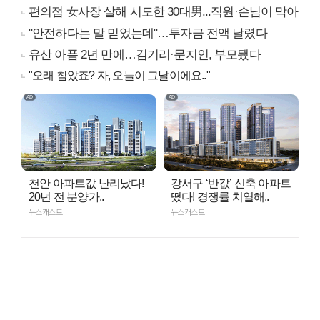
편의점 女사장 살해 시도한 30대男...직원·손님이 막아
"안전하다는 말 믿었는데"…투자금 전액 날렸다
유산 아픔 2년 만에…김기리·문지인, 부모됐다
"오래 참았죠? 자, 오늘이 그날이에요.."
천안 아파트값 난리났다!
강서구 ‘반값’ 신축 아파트
20년 전 분양가..
떴다! 경쟁률 치열해..
뉴스캐스트
뉴스캐스트