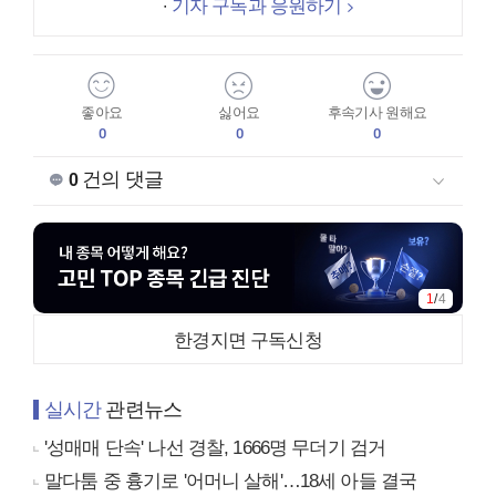
기자 구독과 응원하기
좋아요
싫어요
후속기사 원해요
0
0
0
건의 댓글
0
1
/
4
한경지면 구독신청
실시간
관련뉴스
'성매매 단속' 나선 경찰, 1666명 무더기 검거
말다툼 중 흉기로 '어머니 살해'…18세 아들 결국