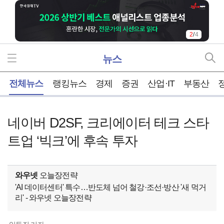
2
/
4
뉴스
홈
전체뉴스
랭킹뉴스
경제
증권
산업·IT
부동산
네이버 D2SF, 크리에이터 테크 스타
트업 ‘빅크’에 후속 투자
와우넷
오늘장전략
'AI 데이터센터' 특수…반도체 넘어 철강·조선·방산 '새 먹거
리' - 와우넷 오늘장전략