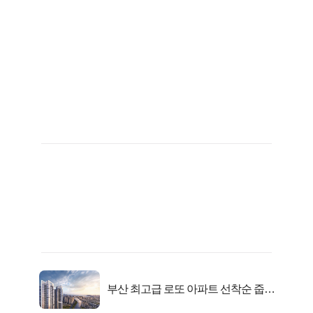
부산 최고급 로또 아파트 선착순 줍줍
떴다!