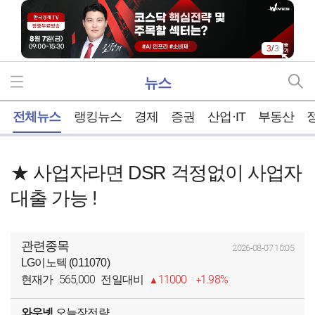
3
/
3
뉴스
홈
전체뉴스
랭킹뉴스
경제
증권
산업·IT
부동산
★ 사업자라면 DSR 걱정없이 사업자
대출 가능 !
관련종목
2026-08-07 10:05
LG이노텍 (011070)
565,000
11000
1.98%
현재가
전일대비
와우넷
오늘장전략