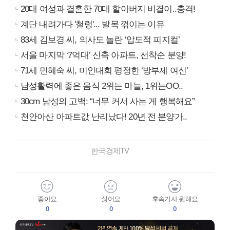
20대 여성과 결혼한 70대 할아버지 비결이..충격!
계단 내려가다 '철렁'... 발목 꺾이는 이유
83세 김보경 씨, 의사도 놀란 ‘압도적 피지컬’
서울 마지막 ‘7억대’ 신축 아파트, 선착순 분양!
71세 민혜숙 씨, 미인대회 평정한 ‘방부제 여신’
남성활력에 좋은 음식 2위는 마늘, 1위는OO..
30cm 남성의 고백: “너무 커서 사는 게 행복해요”
천안아산 아파트값 난리났다! 20년 전 분양가..
한국경제TV
좋아요
싫어요
후속기사 원해요
0
0
0