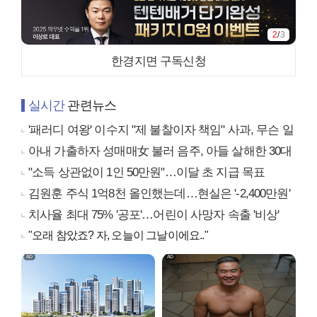
2
/
3
한경지면 구독신청
실시간
관련뉴스
'패러디 여왕' 이수지 "제 불찰이자 책임" 사과, 무슨 일
아내 가출하자 성매매女 불러 음주, 아들 살해한 30대
"소득 상관없이 1인 50만원"…이달 초 지급 목표
김원훈 주식 1억8천 올인했는데…현실은 '-2,400만원'
치사율 최대 75% '공포'…어린이 사망자 속출 '비상'
"오래 참았죠? 자, 오늘이 그날이에요.."