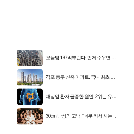
오늘밤 187억뿌린다, 먼저 주우면 최
대1억..!
김포 풍무 신축 아파트, 국내 최초 반
값 분양..
대장암 환자 급증한 원인, 2위는 유산
균 1위는OO..
30cm 남성의 고백: “너무 커서 사는 게
행복해요”