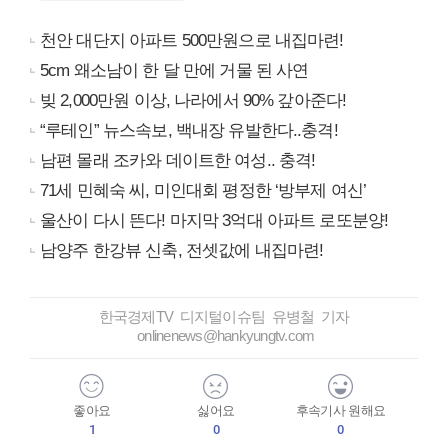
천안 대단지 아파트 500만원으로 내집마련!
5cm 왜소남이 한 달 만에 거물 된 사연
빚 2,000만원 이상, 나라에서 90% 갚아준다!
“루테인” 뉴스속보, 백내장 유발한다..충격!
남편 몰래 조카와 데이트한 여성.. 충격!
71세 민혜숙 씨, 미인대회 평정한 ‘방부제 여신’
울산이 다시 뜬다! 마지막 3억대 아파트 로또분양!
남양주 한강뷰 신축, 전셋값에 내집마련!
한국경제TV 디지털이슈팀 유병철 기자
onlinenews@hankyungtv.com
좋아요
싫어요
후속기사 원해요
1
0
0