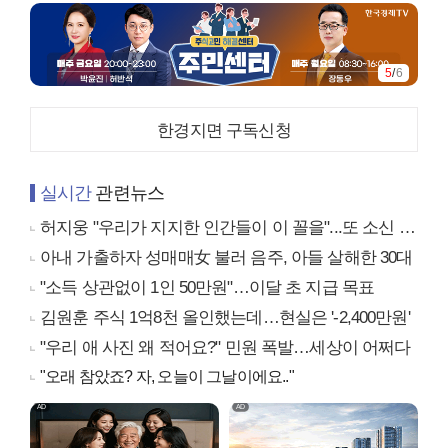
5
/
6
한경지면 구독신청
실시간
관련뉴스
허지웅 "우리가 지지한 인간들이 이 꼴을"...또 소신 발언
아내 가출하자 성매매女 불러 음주, 아들 살해한 30대
"소득 상관없이 1인 50만원"…이달 초 지급 목표
김원훈 주식 1억8천 올인했는데…현실은 '-2,400만원'
"우리 애 사진 왜 적어요?" 민원 폭발…세상이 어쩌다
"오래 참았죠? 자, 오늘이 그날이에요.."