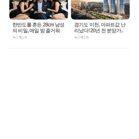
한반도를 흔든 28cm 남성
경기도 이천, 아파트값 난
의 비밀, 매일 밤 즐거워
리났다! 20년 전 분양가..
뉴스캐스트
뉴스캐스트