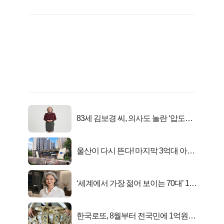
83세 김보경 씨, 의사도 놀란 ‘압도적
피지컬’
울산이 다시 뜬다! 마지막 3억대 아파
트 로또분양!
‘세계에서 가장 젊어 보이는 70대’ 1위
선정…
한국로또, 8월부터 전국민에 1억원씩