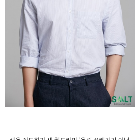
배우 장도하가 새 웹드라마 `우린 쓰레기가 아닙