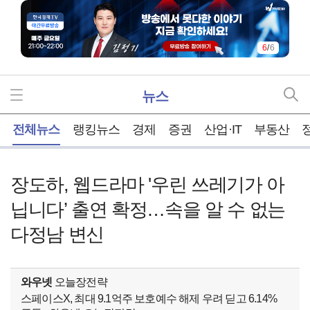
6
/
6
뉴스
홈
전체뉴스
랭킹뉴스
경제
증권
산업·IT
부동산
장도하, 웹드라마 '우린 쓰레기가 아
닙니다’ 출연 확정…속을 알 수 없는
다정남 변신
와우넷
오늘장전략
스페이스X, 최대 9.1억주 보호예수 해제 우려 딛고 6.14%