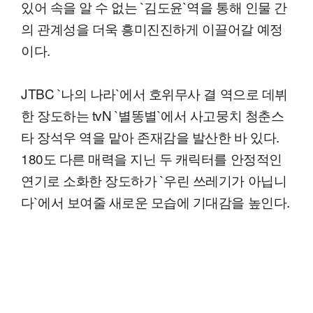
있어 속을 알 수 없는 `김도윤`역을 통해 인물 간
의 관계성을 더욱 흥미진진하게 이끌어갈 예정
이다.
JTBC `나의 나라`에서 호위무사 결 역으로 데뷔
한 장도하는 tvN `별똥별`에서 사고뭉치 청춘스
타 장석우 역을 맡아 존재감을 발산한 바 있다.
180도 다른 매력을 지닌 두 캐릭터를 안정적인
연기로 소화한 장도하가 `우린 쓰레기가 아닙니
다`에서 보여줄 새로운 모습에 기대감을 높인다.