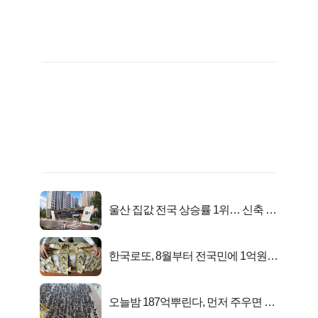
울산 집값 전국 상승률 1위… 신축 지
금 사라!
한국로또, 8월부터 전국민에 1억원씩
준다
오늘밤 187억뿌린다, 먼저 주우면 최
대1억..!