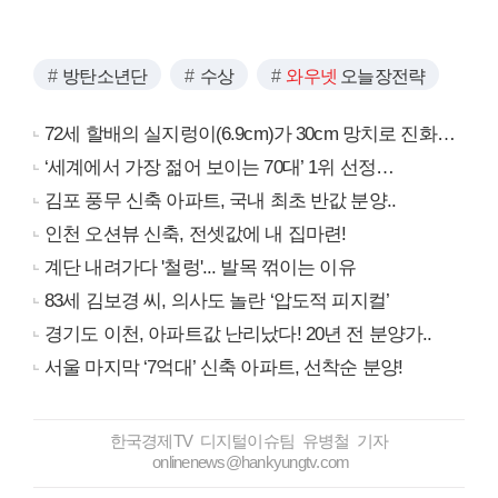
방탄소년단
수상
와우넷
오늘장전략
72세 할배의 실지렁이(6.9cm)가 30cm 망치로 진화…
‘세계에서 가장 젊어 보이는 70대’ 1위 선정…
김포 풍무 신축 아파트, 국내 최초 반값 분양..
인천 오션뷰 신축, 전셋값에 내 집마련!
계단 내려가다 '철렁'... 발목 꺾이는 이유
83세 김보경 씨, 의사도 놀란 ‘압도적 피지컬’
경기도 이천, 아파트값 난리났다! 20년 전 분양가..
서울 마지막 ‘7억대’ 신축 아파트, 선착순 분양!
한국경제TV 디지털이슈팀 유병철 기자
onlinenews@hankyungtv.com