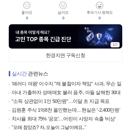
좋아요
싫어요
후속기사 원해요
0
0
0
2
/
2
한경지면 구독신청
실시간
관련뉴스
'패러디 여왕' 이수지 "제 불찰이자 책임" 사과, 무슨 일
아내 가출하자 성매매女 불러 음주, 아들 살해한 30대
"소득 상관없이 1인 50만원"…이달 초 지급 목표
김원훈 주식 1억8천 올인했는데…현실은 '-2,400만원'
치사율 최대 75% '공포'…어린이 사망자 속출 '비상'
"오래 참았죠? 자, 오늘이 그날이에요.."