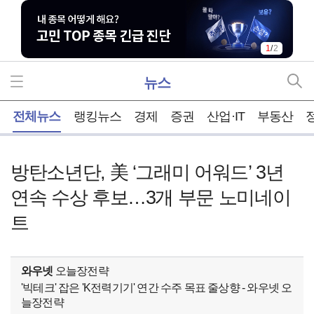
1
/
2
뉴스
홈
전체뉴스
랭킹뉴스
경제
증권
산업·IT
부동산
방탄소년단, 美 ‘그래미 어워드’ 3년
연속 수상 후보…3개 부문 노미네이
트
와우넷
오늘장전략
'빅테크' 잡은 'K전력기기' 연간 수주 목표 줄상향 - 와우넷 오
늘장전략