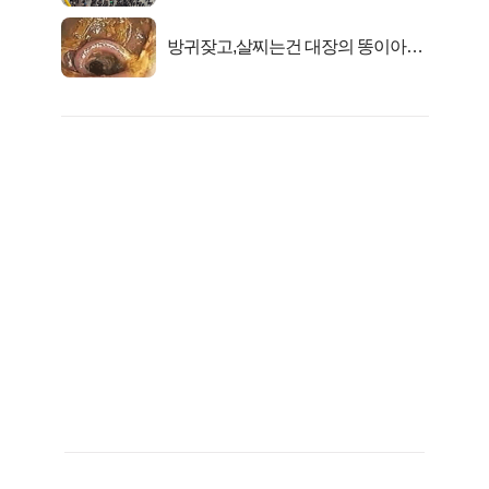
방귀잦고,살찌는건 대장의 똥이아니
라??