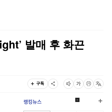
리플
1,455
(
0.76%
)
홈
AI추천
비트코인 캐시
304,800
(
0.83%
)
품
마켓이슈
특징주
이벤트
이오스
896
(
-0.45%
)
비트코인 골드
1,313
(
-763.82%
)
ight’ 발매 후 화끈
퀀텀
931
(
1.64%
)
이더리움 클래식
9,170
(
0.49%
)
비트코인
91,321,000
(
-0.03%
)
구독
랭킹뉴스