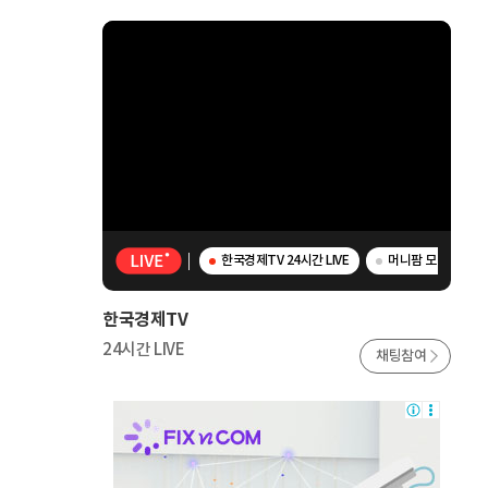
한국경제TV 24시간 LIVE
머니팜 모닝라이브 
한국경제TV
24시간 LIVE
채팅참여