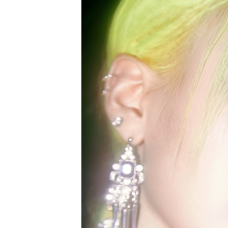
[할인50%] 한·미 투자 올인원 클래스
해외증시