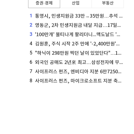
증권·경제
산업
부동산
1
통영시, 민생지원금 33만→35만원…추석 전 푼다
2
영동군, 2차 민생지원금 내달 지급…17일부터 신청 접수
3
'100만개' 불티나게 팔리더니...맥도날드 '충주찰옥수수버거' 돌연 판매 종료
4
김원훈, 주식 시작 2주 만에 '-2,400만원'…"차 한 대 값 날렸다"
5
"하닉이 298만원 찍던 날이 있었단다"…100만 클릭 '전래동화' 정체
6
외국인 공매도 2년來 최고…삼성전자에 무슨일이 [B급기자의 B급리포트]
7
사이프러스 펀즈, 엔비디아 지분 6만7250주 매각
8
사이프러스 펀즈, 마이크로소프트 지분 축소...3만3천 주 매각