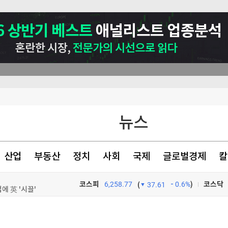
뉴스
산업
부동산
정치
사회
국제
글로벌경제
칼
에 英 '시끌'
코스피
6,258.77
0.6%
)
코스닥
(
37.61
선 전망 안갯속
TV프로그램
와우
 거래 가능성