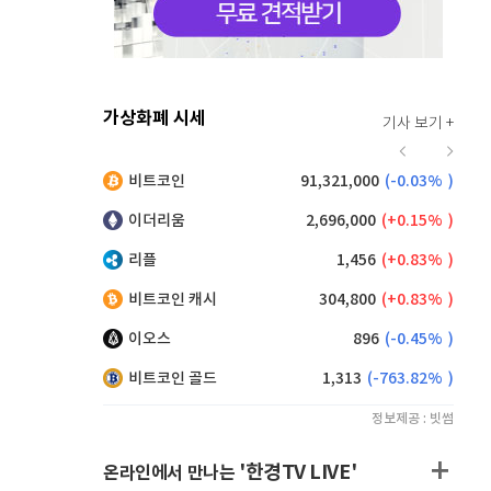
가상화폐 시세
기사 보기 +
931
(
1.64%
)
비트코인
91,321,000
(
-0.03%
)
,170
(
0.49%
)
이더리움
2,696,000
(
0.15%
)
리플
1,456
(
0.83%
)
비트코인 캐시
304,800
(
0.83%
)
이오스
896
(
-0.45%
)
비트코인 골드
1,313
(
-763.82%
)
정보제공 : 빗썸
'한경TV LIVE'
온라인에서 만나는