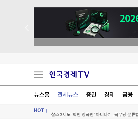
뉴스홈
전체뉴스
증권
경제
금융
HOT
찰스 3세도 '백인 영국인' 아니다?…극우당 분류법
우크라 여론, 젤렌스키보다 잘루즈니 믿는다…대
ON AIR
뉴스
SK하이닉스, 中공장 지분 매각 저울질…4조원대