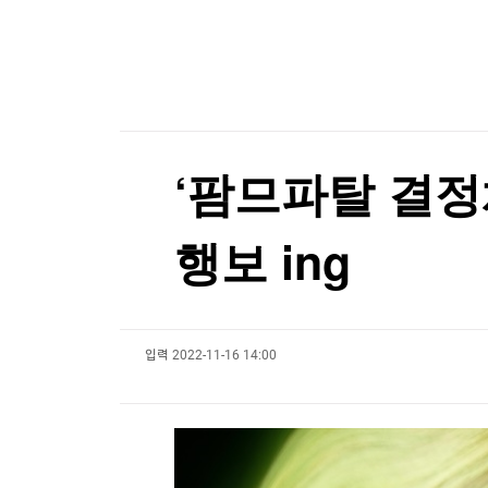
한국경제TV
뉴스홈
'트럼프 충성파' 美법무 대행꼬리 떼…상원 인준
머니팜 모닝라이브
증권
굿모닝 작전
금융
[포토+] 박정민, '멋짐 가득한 모습~'
오늘장 뭐사지?
부동산
"나야, '흑백요리사' 시즌3"
[오후5시] 뉴스플러스
사회
온로드 (ON ROAD) 인사이트
글로벌경제
[온에어] ETF 골든타임
‘팜므파탈 결정체’
랭킹뉴스
찰스 3세도 '백인 영국인' 아니다?…극우당 분류법
행보 ing
찰스 3세도 '백인 영국인' 아니다?…극우당 분류법
미네르바아카데미
증권 데이터
입력
2022-11-16 14:00
스페셜강의
특징주 뉴스
투자/재테크
매매신호 (랭킹100
부동산/세무
투자분석
산업
국내증시
[모집-3기-] 돈버는 트레이딩 투자 북클럽
환율