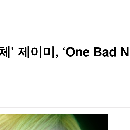
TV홈
무료방송
전체뉴스
 가까스로 가결
증권
파트너스
경제
종목핫라인
추천 상
산업
경제
오늘의 
정치
생활경제
수익후기
국제
기업·CEO
이벤트
칼럼·연재
 제이미, ‘One Bad N
특집방송
에 英 '시끌'
전체 프로그램
에 英 '시끌'
채널/편성
지역별채널
)
편성표