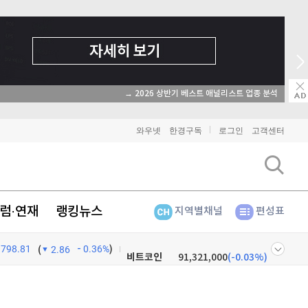
→ 2026 상반기 베스트 애널리스트 업종 분석
와우넷
한경구독
로그인
고객센터
럼·연재
랭킹뉴스
지역별채널
편성표
798.81
0.36%
)
비트코인
91,321,000
(
-0.03%
)
(
2.86
이더리움
2,697,000
(
0.19%
)
넷
주식창