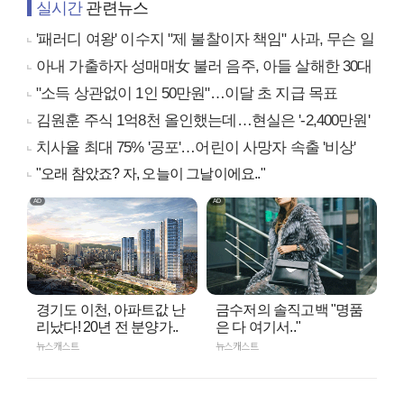
실시간
관련뉴스
'패러디 여왕' 이수지 "제 불찰이자 책임" 사과, 무슨 일
아내 가출하자 성매매女 불러 음주, 아들 살해한 30대
"소득 상관없이 1인 50만원"…이달 초 지급 목표
김원훈 주식 1억8천 올인했는데…현실은 '-2,400만원'
치사율 최대 75% '공포'…어린이 사망자 속출 '비상'
"오래 참았죠? 자, 오늘이 그날이에요.."
경기도 이천, 아파트값 난
금수저의 솔직고백 "명품
리났다! 20년 전 분양가..
은 다 여기서.."
뉴스캐스트
뉴스캐스트