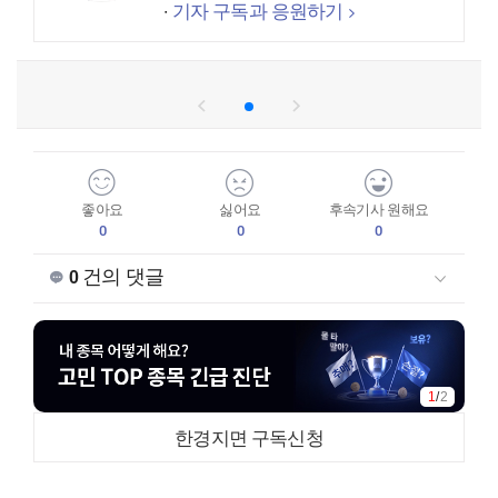
기자 구독과 응원하기
좋아요
싫어요
후속기사 원해요
0
0
0
건의 댓글
0
2
/
2
한경지면 구독신청