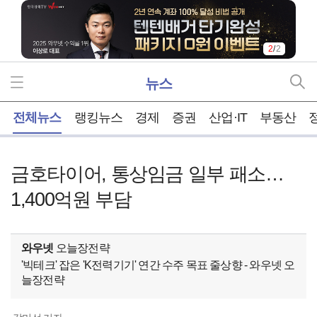
1
/
2
뉴스
홈
전체뉴스
랭킹뉴스
경제
증권
산업·IT
부동산
금호타이어, 통상임금 일부 패소…
1,400억원 부담
와우넷
오늘장전략
'빅테크' 잡은 'K전력기기' 연간 수주 목표 줄상향 - 와우넷 오
늘장전략