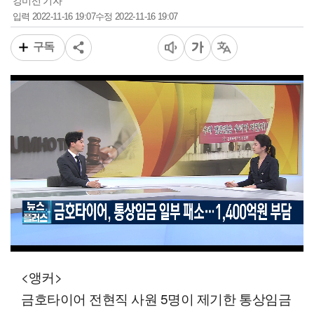
강미선 기자
2022-11-16 19:07
2022-11-16 19:07
입력
수정
구독
00:12
03:36
일반배속
<앵커>
금호타이어 전현직 사원 5명이 제기한 통상임금