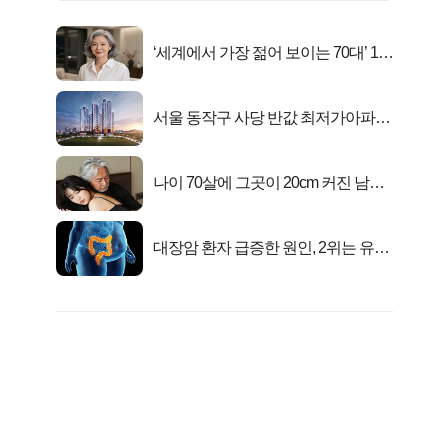
‘세계에서 가장 젊어 보이는 70대’ 1위
선정…
서울 동작구 사당 반값 최저가아파트
마지막...
나이 70살에 그곳이 20cm 커진 남자..
충격!
대장암 환자 급증한 원인, 2위는 유산
균 1위는OO..