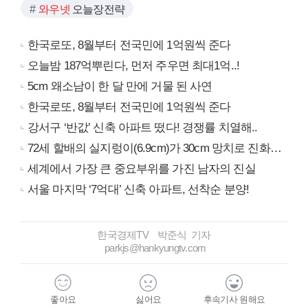
와우넷
오늘장전략
한국로또, 8월부터 전국민에 1억원씩 준다
오늘밤 187억뿌린다, 먼저 주우면 최대1억..!
5cm 왜소남이 한 달 만에 거물 된 사연
한국로또, 8월부터 전국민에 1억원씩 준다
강서구 ‘반값’ 신축 아파트 떴다! 경쟁률 치열해..
72세 할배의 실지렁이(6.9cm)가 30cm 망치로 진화…
세계에서 가장 큰 중요부위를 가진 남자의 진실
서울 마지막 ‘7억대’ 신축 아파트, 선착순 분양!
한국경제TV 박준식 기자
parkjs@hankyungtv.com
좋아요
싫어요
후속기사 원해요