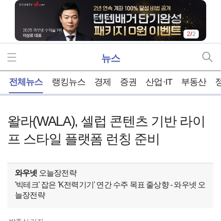
2
/
2
뉴스
홈
전체뉴스
랭킹뉴스
경제
증권
산업·IT
부동산
왈라(WALA), 셀럽 콘텐츠 기반 라이
프 스타일 플랫폼 런칭 준비
와우넷
오늘장전략
'빅테크' 잡은 'K전력기기' 연간 수주 목표 줄상향 - 와우넷 오
늘장전략