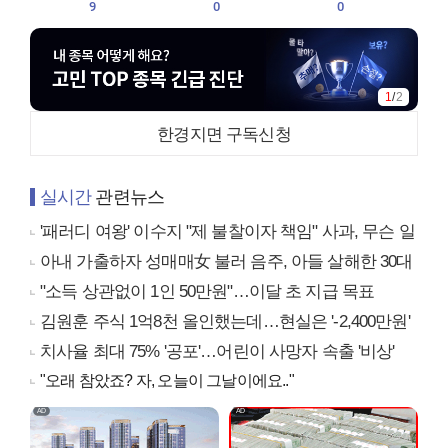
9
0
0
1
/
2
한경지면 구독신청
실시간
관련뉴스
'패러디 여왕' 이수지 "제 불찰이자 책임" 사과, 무슨 일
아내 가출하자 성매매女 불러 음주, 아들 살해한 30대
"소득 상관없이 1인 50만원"…이달 초 지급 목표
김원훈 주식 1억8천 올인했는데…현실은 '-2,400만원'
치사율 최대 75% '공포'…어린이 사망자 속출 '비상'
"오래 참았죠? 자, 오늘이 그날이에요.."