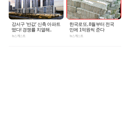
강서구 ‘반값’ 신축 아파트
한국로또, 8월부터 전국
떴다! 경쟁률 치열해..
민에 1억원씩 준다
뉴스캐스트
뉴스캐스트