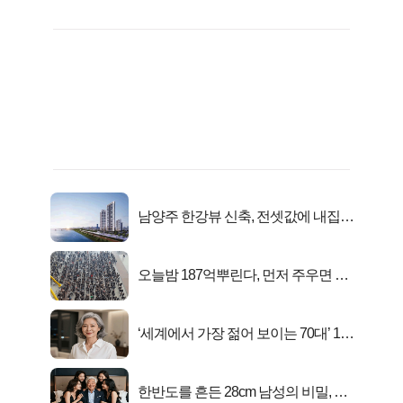
남양주 한강뷰 신축, 전셋값에 내집마
련!
오늘밤 187억뿌린다, 먼저 주우면 최
대1억..!
‘세계에서 가장 젊어 보이는 70대’ 1위
선정…
한반도를 흔든 28cm 남성의 비밀, 매