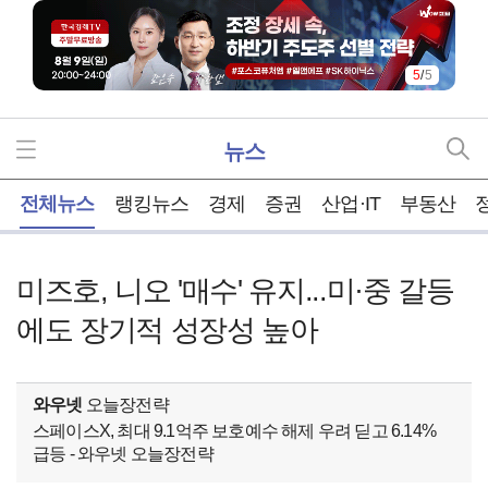
5
/
5
뉴스
홈
전체뉴스
랭킹뉴스
경제
증권
산업·IT
부동산
미즈호, 니오 '매수' 유지...미·중 갈등
에도 장기적 성장성 높아
와우넷
오늘장전략
스페이스X, 최대 9.1억주 보호예수 해제 우려 딛고 6.14%
급등 - 와우넷 오늘장전략