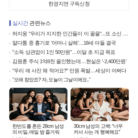
한경지면 구독신청
실시간
관련뉴스
허지웅 "우리가 지지한 인간들이 이 꼴을"...또 소신 발언
말다툼 중 흉기로 '어머니 살해'…18세 아들 결국
"소득 상관없이 1인 50만원"…이달 초 지급 목표
김원훈 주식 1억8천 올인했는데…현실은 '-2,400만원'
"우리 애 사진 왜 적어요?" 민원 폭발…세상이 어쩌다
"오래 참았죠? 자, 오늘이 그날이에요.."
한반도를 흔든 28cm 남성
30cm 남성의 고백: “너무
의 비밀, 매일 밤 즐거워
커서 사는 게 행복해요”