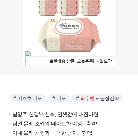
미즈호 니오
니오
와우넷
오늘장전략
남양주 한강뷰 신축, 전셋값에 내집마련!
남편 몰래 조카와 데이트한 여성.. 충격!
아내 몰래 처형과 목욕한 남자.. 충격!