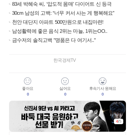
83세 박혜숙 씨, ‘압도적 몸매’ 다이어트 신 등극
30cm 남성의 고백: “너무 커서 사는 게 행복해요”
천안 대단지 아파트 500만원으로 내집마련!
남성활력에 좋은 음식 2위는 마늘, 1위는OO..
금수저의 솔직고백 "명품은 다 여기서.."
한국경제TV
좋아요
싫어요
후속기사 원해요
0
0
0
4
/
5