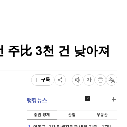
이오스
896
(
-0.45%
)
홈
AI추천
비트코인 골드
1,313
(
-763.82%
)
품
마켓이슈
특징주
이벤트
퀀텀
913
(
0.11%
)
이더리움 클래식
9,250
(
0.38%
)
전 주比 3천 건 낮아져
비트코인
91,718,000
(
0.05%
)
구독
랭킹뉴스
증권·경제
산업
부동산
1