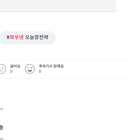
퀀텀
와우넷
오늘장전략
이더리움 클래식
9
싫어요
후속기사 원해요
0
0
 무슨 일
아내 가출하자 성매매女 불러 음주, 아들 살해한 30대
증
한집 사는 시어머니 흉기로 살해한 며느리…범행 동기는