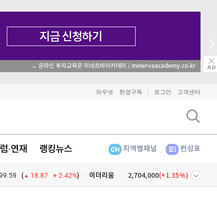
매일 매일 꽝 없는 룰렛 이벤트
와우넷
한경구독
로그인
고객센터
비트코인
91,718,000
(
0.05%
)
럼·연재
랭킹뉴스
지역별채널
편성표
이더리움
2,704,000
(
1.35%
)
99.59
2.42%
)
리플
1,510
(
-0.27%
)
(
18.87
비트코인 캐시
304,800
(
0.2%
)
넷
주식창