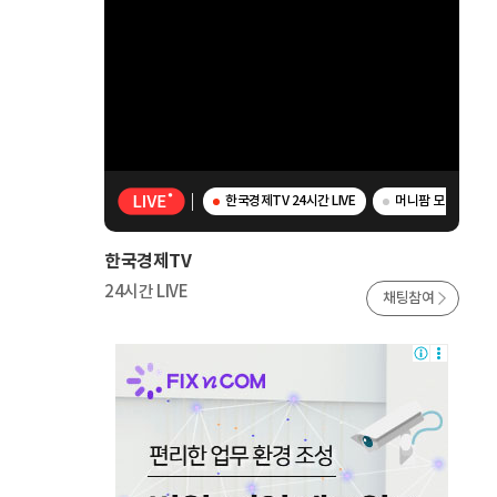
한국경제TV 24시간 LIVE
머니팜 모닝라이브 
한국경제TV
24시간 LIVE
채팅참여