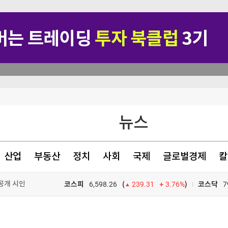
뉴스
있는 수준' 언급
산업
부동산
정치
사회
국제
글로벌경제
칼
공개 시인
닥 0.8%↓(종합)
코스피
6,598.26
3.76%
)
코스닥
7
(
239.31
상 물꼬트나
TV프로그램
와우