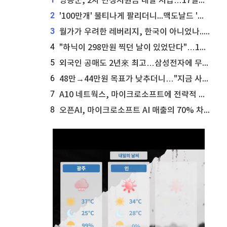
영동군, 2차 민생지원금 내달 지급…17일부터 신청 접수
2
'100만개' 불티나게 팔리더니...맥도날드 '충주찰옥수수버거' 돌연 판매 종료
3
월가가 우려한 레버리지, 한국이 아니었나...'상황 인식' 못한 아셴브레너의 추락
4
"하닉이 298만원 찍던 날이 있었단다"…100만 클릭 '전래동화' 정체
5
외국인 공매도 2년來 최고…삼성전자에 무슨일이 [B급기자의 B급리포트]
6
48만→44만원 목표가 낮추더니…"지금 사라, 70% 오른다"는 종목
7
A10 네트웍스, 마이크로소프트에 전략적 지분 워런트 발행
8
오픈AI, 마이크로소프트 AI 매출의 70% 차지할 전망