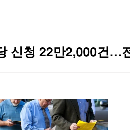
TV홈
무료방송
전체뉴스
증권
파트너스
경제
종목핫라인
추천 상
산업
경제
오늘의 
정치
있는 수준' 언급
생활경제
수익후기
국제
기업·CEO
이벤트
칼럼·연재
있는 수준' 언급
 신청 22만2,000건…
특집방송
전체 프로그램
채널/편성
지역별채널
)
편성표