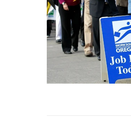
[할인50%] 한·미 투자 올인원 클래스
해외증시