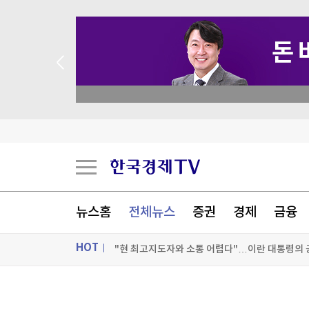
academy.co.kr
로이터 "삼전닉스, 주주환원 확대 검토"...'의미 
뉴스홈
전체뉴스
증권
경제
금융
"현 최고지도자와 소통 어렵다"…이란 대통령의 
HOT
뉴욕증시, 호르무즈 재개방 기대속 혼조 마감…나스
이란 "오만과 호르무즈 새 항로 합의"...美와 협
ON AIR
뉴스
[포토+] 박정민, '멋짐 가득한 모습~'