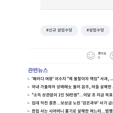
신규 실업수당
실업수당
좋아요
0
관련뉴스
'패러디 여왕' 이수지 "제 불찰이자 책임" 사과,
"소득 상관없이 1인 50만원"…이달 초 지급 목표
입대 직전 결혼…보상금 노린 '검은과부' 사기 급