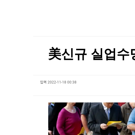
한국경제TV
뉴스홈
"나야, '흑백요리사' 시즌3"
머니팜 모닝라이브
증권
굿모닝 작전
금융
[온에어] 굿모닝 한경 글로벌마켓
오늘장 뭐사지?
부동산
로이터 "삼전닉스, 주주환원 확대 검토"...'의미 
[오후5시] 뉴스플러스
사회
온로드 (ON ROAD) 인사이트
글로벌경제
로이터 "삼전닉스, 주주환원 확대 검토"...'의미 
美신규 실업수당
랭킹뉴스
입력
2022-11-18 00:38
미네르바아카데미
증권 데이터
스페셜강의
특징주 뉴스
투자/재테크
매매신호 (랭킹100
부동산/세무
투자분석
산업
국내증시
[모집-3기-] 돈버는 트레이딩 투자 북클럽
환율