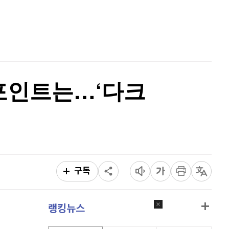
퀀텀
934
(
0.86%
)
홈
AI추천
이더리움 클래식
9,170
(
-0.22%
)
품
마켓이슈
특징주
이벤트
비트코인
91,356,000
(
-0.17%
)
대 포인트는…‘다크
구독
랭킹뉴스