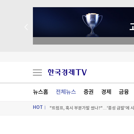
종목 무료 정밀 진단
“버거 왕좌 흔들리나”…웃는 버거킹, 우는 맥도날
한국전쟁유업재단, 美서 '월드 콩그레스' 행사 개
튀르키예 외무 "메카 공동방위조약, 이란 겨냥 아
뉴스홈
전체뉴스
증권
경제
금융
"트럼프, 혹시 부분가발 썼나?"…'풍성 금발'에 
HOT
[포토+] 박정민, '멋짐 가득한 모습~'
"나야, '흑백요리사' 시즌3"
ON AIR
뉴스
[온에어] 건강매거진