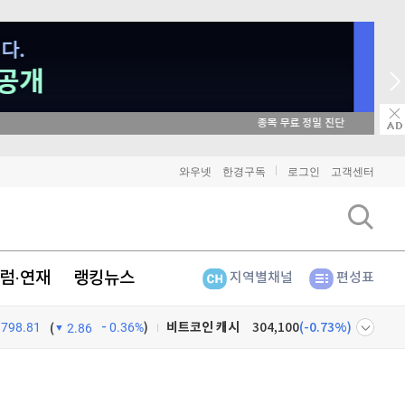
매일 매일 꽝 없는 룰렛 이벤트
비트코인
91,356,000
(
-0.17%
)
와우넷
한경구독
로그인
고객센터
이더리움
2,698,000
(
-0.19%
)
리플
1,462
(
-0.34%
)
럼·연재
랭킹뉴스
지역별채널
편성표
비트코인 캐시
304,100
(
-0.73%
)
798.81
0.36%
)
이오스
896
(
-0.45%
)
(
2.86
비트코인 골드
1,313
(
-763.82%
)
넷
주식창