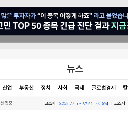
드
뉴스
최
니다"
산업
부동산
정치
사회
국제
글로벌경제
칼
시선 집중
코스피
6,258.77
0.6%
)
코스닥
(
37.61
TV프로그램
와우