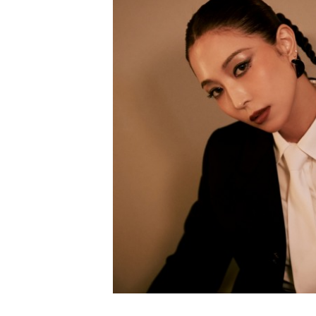
[할인50%] 한·미 투자 올인원 클래스
해외증시