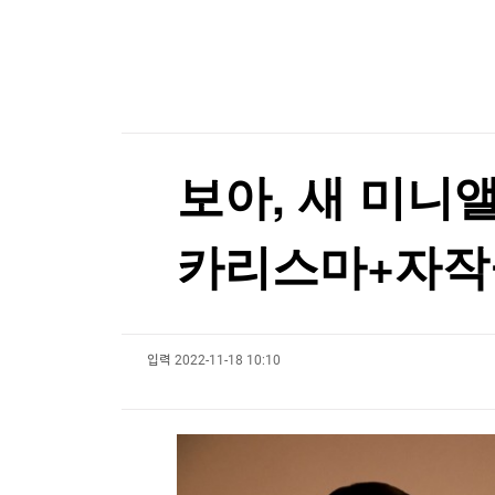
한국경제TV
뉴스홈
“버거 왕좌 흔들리나”…웃는 버거킹, 우는 맥도날
머니팜 모닝라이브
증권
굿모닝 작전
금융
“버거 왕좌 흔들리나”…웃는 버거킹, 우는 맥도날
오늘장 뭐사지?
부동산
[오후5시] 뉴스플러스
사회
온로드 (ON ROAD) 인사이트
글로벌경제
보아, 새 미니앨
랭킹뉴스
카리스마+자작
미네르바아카데미
증권 데이터
입력
2022-11-18 10:10
스페셜강의
특징주 뉴스
투자/재테크
매매신호 (랭킹100
부동산/세무
투자분석
산업
국내증시
[모집-3기-] 돈버는 트레이딩 투자 북클럽
환율