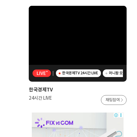
한국경제TV 24시간 LIVE
머니팜 모닝라이브 
한국경제TV
24시간 LIVE
채팅참여