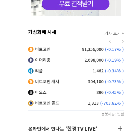
가상화폐 시세
기사 보기 +
934
(
0.86%
)
비트코인
91,356,000
(
-0.17%
)
,170
(
-0.22%
)
이더리움
2,698,000
(
-0.19%
)
리플
1,462
(
-0.34%
)
비트코인 캐시
304,100
(
-0.73%
)
이오스
896
(
-0.45%
)
비트코인 골드
1,313
(
-763.82%
)
정보제공 : 빗썸
'한경TV LIVE'
온라인에서 만나는