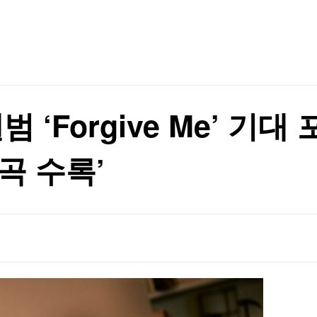
TV홈
무료방송
전체뉴스
드
증권
파트너스
경제
종목핫라인
추천 상
산업
드
경제
오늘의 
정치
생활경제
수익후기
국제
기업·CEO
이벤트
칼럼·연재
범 ‘Forgive Me’ 기
특집방송
전체 프로그램
곡 수록’
채널/편성
지역별채널
)
편성표