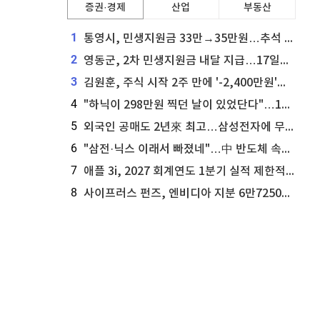
증권·경제
산업
부동산
1
통영시, 민생지원금 33만→35만원…추석 전 푼다
2
영동군, 2차 민생지원금 내달 지급…17일부터 신청 접수
3
김원훈, 주식 시작 2주 만에 '-2,400만원'…"차 한 대 값 날렸다"
4
"하닉이 298만원 찍던 날이 있었단다"…100만 클릭 '전래동화' 정체
5
외국인 공매도 2년來 최고…삼성전자에 무슨일이 [B급기자의 B급리포트]
6
"삼전·닉스 이래서 빠졌네"…中 반도체 속사정 [B급기자의 B급리포트]
7
애플 3i, 2027 회계연도 1분기 실적 제한적 검토 통과
8
사이프러스 펀즈, 엔비디아 지분 6만7250주 매각