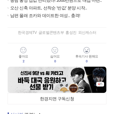
충남 홍성 집값 난리났다! 2000만원으로 내집 마련..
오산 신축 아파트, 선착순 ‘반값’ 분양 시작..
남편 몰래 조카와 데이트한 여성.. 충격!
한국경제TV 글로벌콘텐츠부 홍성진 외신캐스터
좋아요
싫어요
후속기사 원해요
2
0
0
4
/
5
한경지면 구독신청