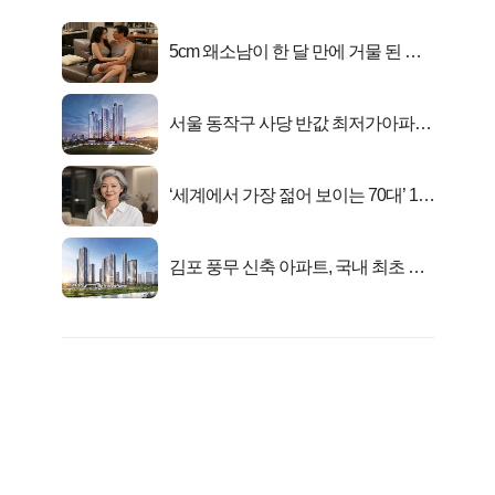
5cm 왜소남이 한 달 만에 거물 된 사
연
서울 동작구 사당 반값 최저가아파트
마지막...
‘세계에서 가장 젊어 보이는 70대’ 1위
선정…
김포 풍무 신축 아파트, 국내 최초 반
값 분양..