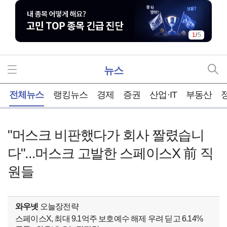
1
/
5
뉴스
홈
전체뉴스
랭킹뉴스
경제
증권
산업·IT
부동산
"머스크 비판했다가 회사 짤렸습니
다"...머스크 고발한 스페이스X 前 직
원들
와우넷
오늘장전략
스페이스X, 최대 9.1억주 보호예수 해제 우려 딛고 6.14%