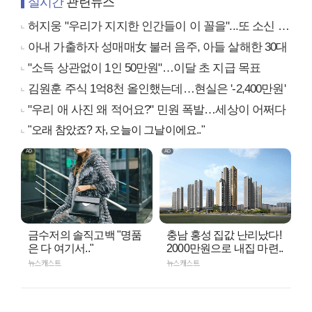
실시간
관련뉴스
허지웅 "우리가 지지한 인간들이 이 꼴을"...또 소신 발언
아내 가출하자 성매매女 불러 음주, 아들 살해한 30대
"소득 상관없이 1인 50만원"…이달 초 지급 목표
김원훈 주식 1억8천 올인했는데…현실은 '-2,400만원'
"우리 애 사진 왜 적어요?" 민원 폭발…세상이 어쩌다
"오래 참았죠? 자, 오늘이 그날이에요.."
금수저의 솔직고백 "명품
충남 홍성 집값 난리났다!
은 다 여기서.."
2000만원으로 내집 마련..
뉴스캐스트
뉴스캐스트