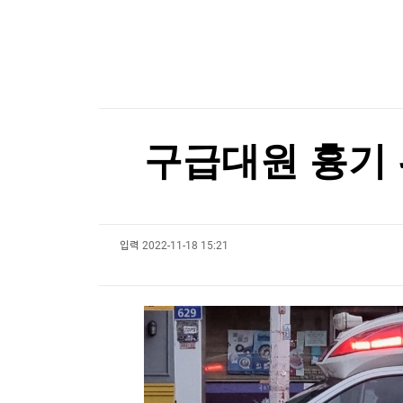
한국경제TV
뉴스홈
'보름달 빵' 이젠 2천원이라니...삼립, 빵값 평균 
머니팜 모닝라이브
증권
굿모닝 작전
금융
[포토+] 박정민, '멋짐 가득한 모습~'
오늘장 뭐사지?
부동산
"나야, '흑백요리사' 시즌3"
[오후5시] 뉴스플러스
사회
온로드 (ON ROAD) 인사이트
글로벌경제
[온에어] 국고처 4부
구급대원 흉기 위
랭킹뉴스
김민석, 강원·TK 경선서 '4%p차' 승리…누적득
김민석, 강원·TK 경선서 '4%p차' 승리…누적득
입력
2022-11-18 15:21
미네르바아카데미
증권 데이터
스페셜강의
특징주 뉴스
투자/재테크
매매신호 (랭킹100
부동산/세무
투자분석
산업
국내증시
[모집-3기-] 돈버는 트레이딩 투자 북클럽
환율