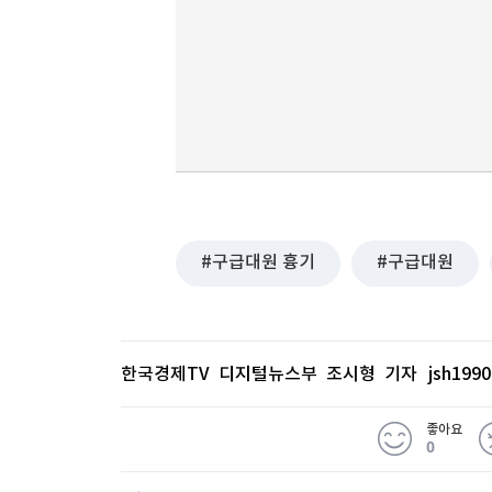
구급대원 흉기
구급대원
한국경제TV 디지털뉴스부 조시형 기자
jsh199
좋아요
0