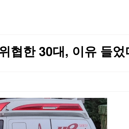
TV홈
무료방송
전체뉴스
9% 인상
증권
파트너스
경제
종목핫라인
추천 상
산업
경제
오늘의 
정치
생활경제
수익후기
국제
기업·CEO
이벤트
칼럼·연재
협한 30대, 이유 들었더
특집방송
표는 박빙
전체 프로그램
표는 박빙
채널/편성
지역별채널
)
편성표