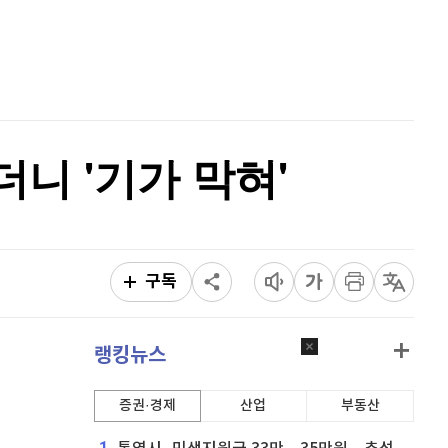
리플
1,460
(
-0.48%
)
홈
AI추천
비트코인 캐시
304,900
(
-0.46%
)
품
마켓이슈
특징주
이벤트
이오스
896
(
-0.45%
)
비트코인 골드
1,313
(
-763.82%
)
니 '기가 막혀'
퀀텀
941
(
1.62%
)
이더리움 클래식
9,140
(
-0.55%
)
비트코인
91,328,000
(
-0.2%
)
구독
랭킹뉴스
증권·경제
산업
부동산
1