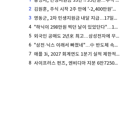
통영시, 민생지원금 33만→35만원…추석 전 푼다
2
김원훈, 주식 시작 2주 만에 '-2,400만원'…"차 한 대 값 날렸다"
3
영동군, 2차 민생지원금 내달 지급…17일부터 신청 접수
4
"하닉이 298만원 찍던 날이 있었단다"…100만 클릭 '전래동화' 정체
5
외국인 공매도 2년來 최고…삼성전자에 무슨일이 [B급기자의 B급리포트]
6
"삼전·닉스 이래서 빠졌네"…中 반도체 속사정 [B급기자의 B급리포트]
7
애플 3i, 2027 회계연도 1분기 실적 제한적 검토 통과
8
사이프러스 펀즈, 엔비디아 지분 6만7250주 매각