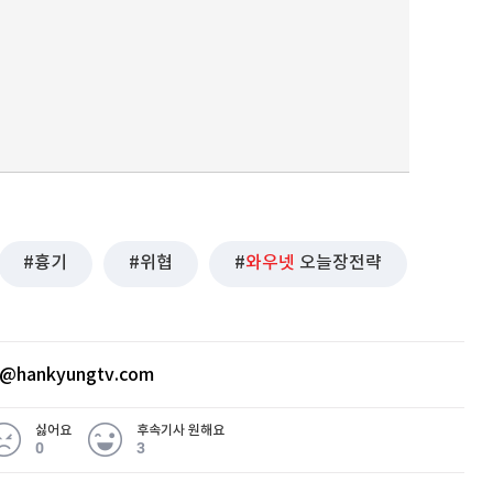
퀀텀
이더리움 클래식
9
흉기
위협
와우넷
오늘장전략
0@hankyungtv.com
싫어요
후속기사 원해요
0
3