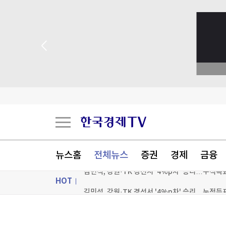
뉴스홈
전체뉴스
증권
경제
금융
HOT
김민석, 강원·TK 경선서 '4%p차' 승리…누적득
우크라, '40일 작전' 성공 선언…"러 물류망 17조
ON AIR
뉴스
이란, 美에 병력철수·배상금 요구…"충족시까지 