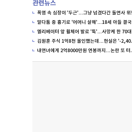
관련뉴스
폭염 속 심장이 '두근'…그냥 넘겼다간 돌연사 위
말다툼 중 흉기로 '어머니 살해'…18세 아들 결국
내연녀