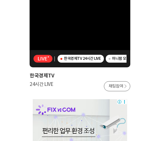
한국경제TV 24시간 LIVE
머니팜 모닝라이브 
한국경제TV
24시간 LIVE
채팅참여