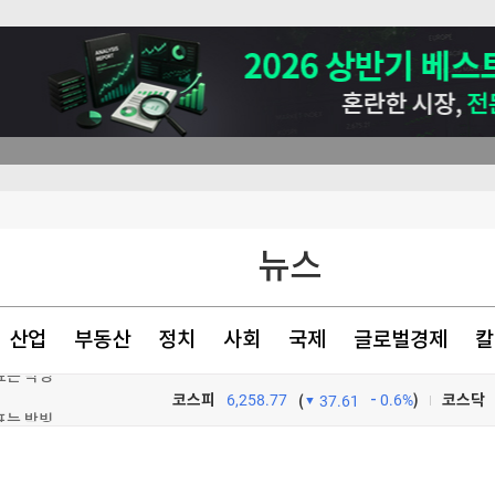
뉴스
산업
부동산
정치
사회
국제
글로벌경제
칼
표는 박빙
코스피
6,258.77
0.6%
)
코스닥
(
37.61
원 손실"
TV프로그램
와우
호르무즈 폐쇄"(종합)