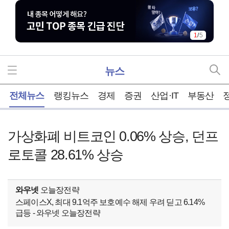
1
/
5
뉴스
홈
전체뉴스
랭킹뉴스
경제
증권
산업·IT
부동산
가상화폐 비트코인 0.06% 상승, 던프
로토콜 28.61% 상승
와우넷
오늘장전략
스페이스X, 최대 9.1억주 보호예수 해제 우려 딛고 6.14%
급등 - 와우넷 오늘장전략