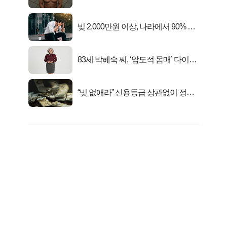
자의 진실
빚 2,000만원 이상, 나라에서 90% 갚
아준다!
83세 박혜숙 씨, ‘압도적 몸매’ 다이어
트 신 등극
“빚 없애라” 신용등급 상관없이 정부
서 2억지원!