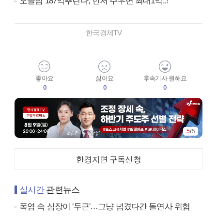
오늘밤 187억뿌린다, 먼저 주우면 최대1억..!
한국경제TV
좋아요
싫어요
후속기사 원해요
0
0
0
5
/
5
한경지면 구독신청
실시간
관련뉴스
폭염 속 심장이 '두근'…그냥 넘겼다간 돌연사 위험