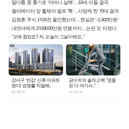
말다툼 중 흉기로 '어머니 살해'…18세 아들 결국
엘리베이터 앞 휠체어 발로 '툭'…사망케 한 70대 결국
김원훈 주식 1억8천 올인했는데…현실은 '-2,400만원'
내연녀에게 2억8000만원 연봉까지…논란 또 터졌다
"오래 참았죠? 자, 오늘이 그날이에요.."
강서구 ‘반값’ 신축 아파트
금수저의 솔직고백 "명품
떴다! 경쟁률 치열해..
은 다 여기서.."
뉴스캐스트
뉴스캐스트