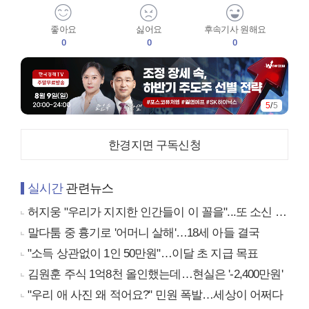
좋아요
싫어요
후속기사 원해요
0
0
0
5
/
5
한경지면 구독신청
실시간
관련뉴스
허지웅 "우리가 지지한 인간들이 이 꼴을"...또 소신 발언
말다툼 중 흉기로 '어머니 살해'…18세 아들 결국
"소득 상관없이 1인 50만원"…이달 초 지급 목표
김원훈 주식 1억8천 올인했는데…현실은 '-2,400만원'
"우리 애 사진 왜 적어요?" 민원 폭발…세상이 어쩌다