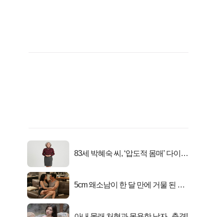
83세 박혜숙 씨, ‘압도적 몸매’ 다이어
트 신 등극
5cm 왜소남이 한 달 만에 거물 된 사
연
아내 몰래 처형과 목욕한 남자.. 충격!