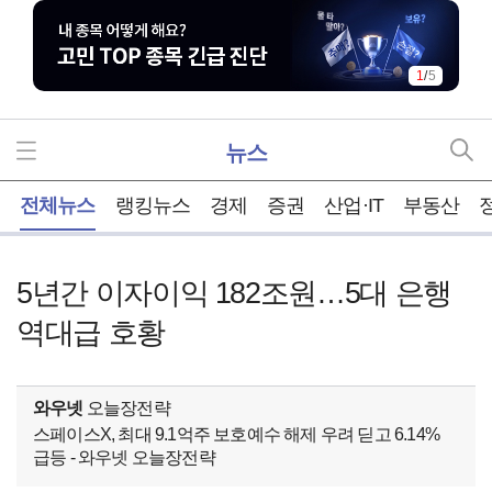
2
/
5
뉴스
홈
전체뉴스
랭킹뉴스
경제
증권
산업·IT
부동산
5년간 이자이익 182조원…5대 은행
역대급 호황
와우넷
오늘장전략
스페이스X, 최대 9.1억주 보호예수 해제 우려 딛고 6.14%
급등 - 와우넷 오늘장전략