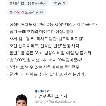
메리츠금융 화재증권
증권
와우넷
오늘장전략
삼성반도체도시 고덕 폭등 시작? 대장단지로 몰린다!
남편 몰래 조카와 데이트한 여성.. 충격!
83세 김보경 씨, 의사도 놀란 ‘압도적 피지컬’
오산 신축 아파트, 선착순 ‘반값’ 분양 시작..
한반도를 흔든 28cm 남성의 비밀, 매일 밤 즐거워
빚 2,000만원 이상, 나라에서 90% 갚아준다!
5억 바로 벌 수 있는 신축 아파트 문의폭주!
천안아산 아파트값 난리났다! 20년 전 분양가..
산업부 홍헌표 기자
hphong@hankyungtv.com