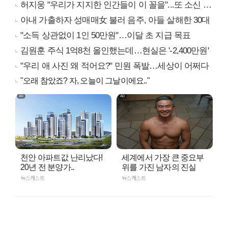
허지웅 "우리가 지지한 인간들이 이 꼴을"...또 소신 발언
아내 가출하자 성매매女 불러 음주, 아들 살해한 30대
"소득 상관없이 1인 50만원"…이달 초 지급 목표
김원훈 주식 1억8천 올인했는데…현실은 '-2,400만원'
"우리 애 사진 왜 적어요?" 민원 폭발…세상이 어쩌다
"오래 참았죠? 자, 오늘이 그날이에요.."
천안 아파트값 난리났다!
세계에서 가장 큰 중요부
20년 전 분양가..
위를 가진 남자의 진실
뉴스캐스트
뉴스캐스트