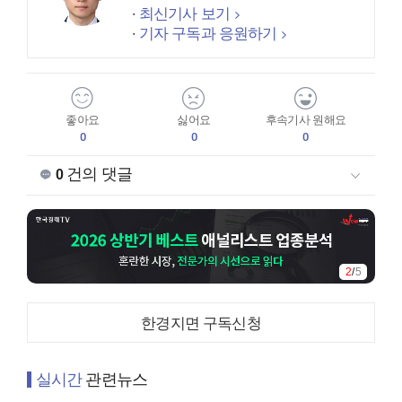
최신기사 보기
기자 구독과 응원하기
좋아요
싫어요
후속기사 원해요
0
0
0
건의 댓글
0
2
/
5
한경지면 구독신청
실시간
관련뉴스