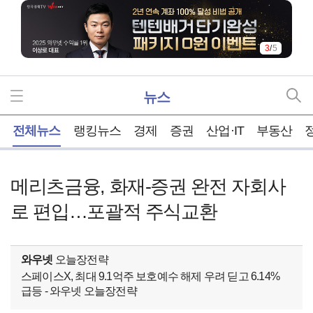
3
/
5
뉴스
홈
전체뉴스
랭킹뉴스
경제
증권
산업·IT
부동산
메리츠금융, 화재-증권 완전 자회사
로 편입…포괄적 주식교환
와우넷
오늘장전략
스페이스X, 최대 9.1억주 보호예수 해제 우려 딛고 6.14%
급등 - 와우넷 오늘장전략