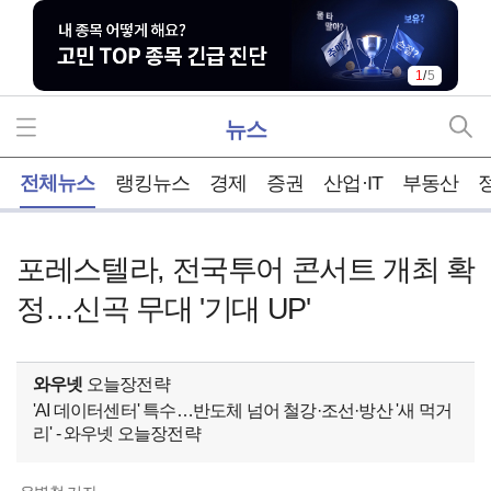
1
/
5
뉴스
홈
전체뉴스
랭킹뉴스
경제
증권
산업·IT
부동산
포레스텔라, 전국투어 콘서트 개최 확
정…신곡 무대 '기대 UP'
와우넷
오늘장전략
'AI 데이터센터' 특수…반도체 넘어 철강·조선·방산 '새 먹거
리' - 와우넷 오늘장전략