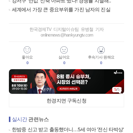
강서구 ‘반값’ 신축 아파트 떴다! 경쟁률 치열해..
세계에서 가장 큰 중요부위를 가진 남자의 진실
한국경제TV 디지털이슈팀 유병철 기자
onlinenews@hankyungtv.com
좋아요
싫어요
후속기사 원해요
0
0
0
5
/
5
한경지면 구독신청
실시간
관련뉴스
한밤중 신고 받고 출동했더니…5세 여아 '전신 타박상'