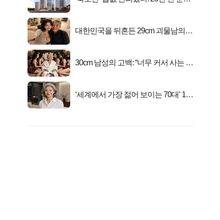
가..
대한민국을 뒤흔든 29cm 괴물남의
진실
30cm 남성의 고백: “너무 커서 사는 게
행복해요”
‘세계에서 가장 젊어 보이는 70대’ 1위
선정…