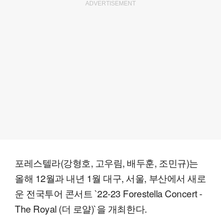
ADVERTISEMENT
포레스텔라(강형호, 고우림, 배두훈, 조민규)는
올해 12월과 내년 1월 대구, 서울, 부산에서 새로
운 전국투어 콘서트 `22-23 Forestella Concert -
The Royal (더 로얄)`을 개최한다.