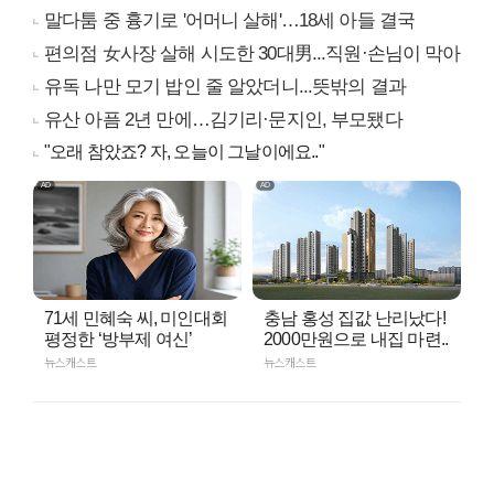
말다툼 중 흉기로 '어머니 살해'…18세 아들 결국
편의점 女사장 살해 시도한 30대男...직원·손님이 막아
유독 나만 모기 밥인 줄 알았더니...뜻밖의 결과
유산 아픔 2년 만에…김기리·문지인, 부모됐다
"오래 참았죠? 자, 오늘이 그날이에요.."
71세 민혜숙 씨, 미인대회
충남 홍성 집값 난리났다!
평정한 ‘방부제 여신’
2000만원으로 내집 마련..
뉴스캐스트
뉴스캐스트