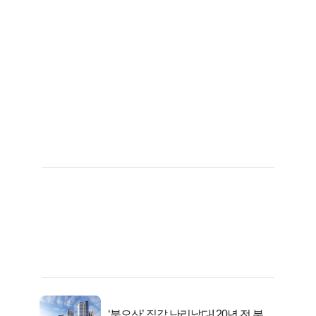
‘북오산’ 집값 난리났다! 20년 전 분양