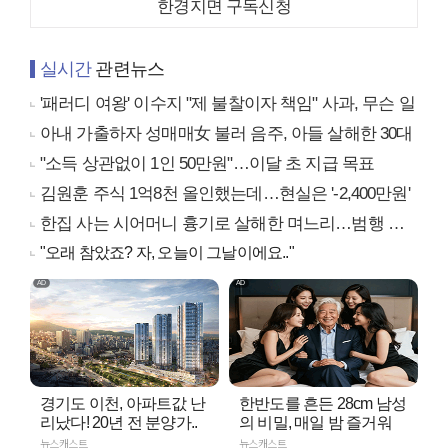
한경지면 구독신청
실시간
관련뉴스
'패러디 여왕' 이수지 "제 불찰이자 책임" 사과, 무슨 일
아내 가출하자 성매매女 불러 음주, 아들 살해한 30대
"소득 상관없이 1인 50만원"…이달 초 지급 목표
김원훈 주식 1억8천 올인했는데…현실은 '-2,400만원'
한집 사는 시어머니 흉기로 살해한 며느리…범행 동기는
"오래 참았죠? 자, 오늘이 그날이에요.."
경기도 이천, 아파트값 난
한반도를 흔든 28cm 남성
리났다! 20년 전 분양가..
의 비밀, 매일 밤 즐거워
뉴스캐스트
뉴스캐스트