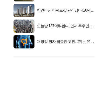
천안아산 아파트값 난리났다! 20년
전 분양가..
오늘밤 187억뿌린다, 먼저 주우면 최
대1억..!
대장암 환자 급증한 원인, 2위는 유산
균 1위는OO..