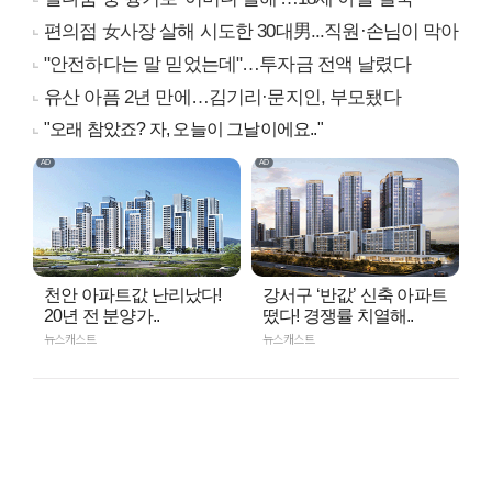
편의점 女사장 살해 시도한 30대男...직원·손님이 막아
"안전하다는 말 믿었는데"…투자금 전액 날렸다
유산 아픔 2년 만에…김기리·문지인, 부모됐다
"오래 참았죠? 자, 오늘이 그날이에요.."
천안 아파트값 난리났다!
강서구 ‘반값’ 신축 아파트
20년 전 분양가..
떴다! 경쟁률 치열해..
뉴스캐스트
뉴스캐스트