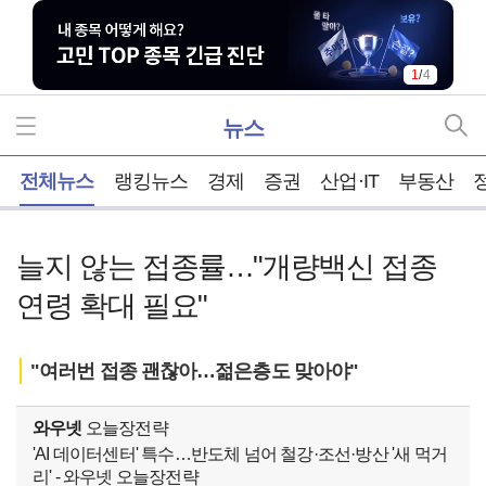
1
/
4
뉴스
홈
전체뉴스
랭킹뉴스
경제
증권
산업·IT
부동산
늘지 않는 접종률…"개량백신 접종
연령 확대 필요"
"여러번 접종 괜찮아…젊은층도 맞아야"
와우넷
오늘장전략
'AI 데이터센터' 특수…반도체 넘어 철강·조선·방산 '새 먹거
리' - 와우넷 오늘장전략