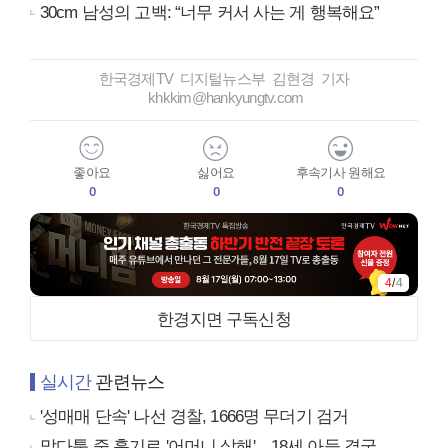
30cm 남성의 고백: “너무 커서 사는 게 행복해요”
한국경제TV 디지털뉴스부 김현경 기자
khkkim@hankyungtv.com
좋아요
싫어요
후속기사 원해요
0
0
0
4
/
4
한경지면 구독신청
실시간
관련뉴스
'성매매 단속' 나선 경찰, 1666명 무더기 검거
말다툼 중 흉기로 '어머니 살해'…18세 아들 결국