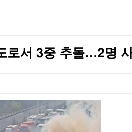
TV홈
무료방송
전체뉴스
증권
파트너스
경제
상대 소송
종목핫라인
추천 상
산업
경제
오늘의 
정치
상대 소송
생활경제
수익후기
국제
기업·CEO
이벤트
칼럼·연재
로서 3중 추돌…2명 사
특집방송
전체 프로그램
채널/편성
지역별채널
)
편성표