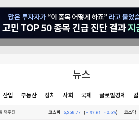
상대 소송
뉴스
안 상원 통과
산업
부동산
정치
사회
국제
글로벌경제
칼
정치적 판결"
임 재추진
코스피
6,258.77
0.6%
)
코스닥
(
37.61
TV프로그램
와우