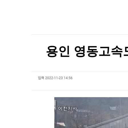
한국경제TV
[온에어] ETF 골든타임
뉴스홈
머니팜 모닝라이브
증권
"고가 세컨드하우스 세금은 부당 과세"…뉴욕시 
굿모닝 작전
금융
오늘장 뭐사지?
부동산
"고가 세컨드하우스 세금은 부당 과세"…뉴욕시 
[오후5시] 뉴스플러스
사회
온로드 (ON ROAD) 인사이트
글로벌경제
용인 영동고속도
랭킹뉴스
입력
2022-11-23 14:56
미네르바아카데미
증권 데이터
스페셜강의
특징주 뉴스
투자/재테크
매매신호 (랭킹100
부동산/세무
투자분석
산업
국내증시
[모집-3기-] 돈버는 트레이딩 투자 북클럽
환율