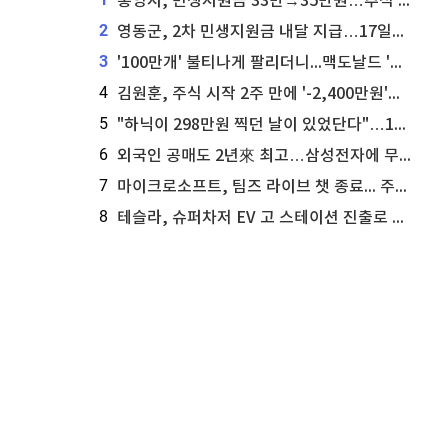
통영시, 민생지원금 33만→35만원…추석 전 푼다
2
영동군, 2차 민생지원금 내달 지급…17일부터 신청 접수
3
'100만개' 불티나게 팔리더니...맥도날드 '충주찰옥수수버거' 돌연 판매 종료
4
김원훈, 주식 시작 2주 만에 '-2,400만원'…"차 한 대 값 날렸다"
5
"하닉이 298만원 찍던 날이 있었단다"…100만 클릭 '전래동화' 정체
6
외국인 공매도 2년來 최고…삼성전자에 무슨일이 [B급기자의 B급리포트]
7
마이크로소프트, 팀즈 라이브 챗 종료... 주가는 상승세
8
테슬라, 슈퍼차저 EV 고 스테이션 진출로 주가 상승