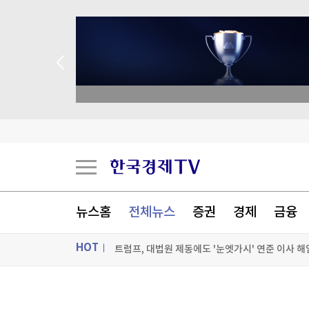
종목 무료 정밀 진단
"고가 세컨드하우스 세금은 부당 과세"…뉴욕시 
'트럼프 측근' 故그레이엄 의원의 러·이란 제재법
뉴스홈
전체뉴스
증권
경제
금융
美법원, 백악관 연회장 공사에 또 제동…트럼프 "
트럼프, 대법원 제동에도 '눈엣가시' 연준 이사 해
HOT
[포토+] 박정민, '멋짐 가득한 모습~'
ON AIR
뉴스
"나야, '흑백요리사' 시즌3"