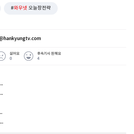
와우넷
오늘장전략
퀀텀
@hankyungtv.com
이더리움 클래식
9
싫어요
후속기사 원해요
0
4
허지웅 "우리가 지지한 인간들이 이 꼴을"...또 소신 발언
아내 가출하자 성매매女 불러 음주, 아들 살해한 30대
김원훈 주식 1억8천 올인했는데…현실은 '-2,400만원'
"우리 애 사진 왜 적어요?" 민원 폭발…세상이 어쩌다