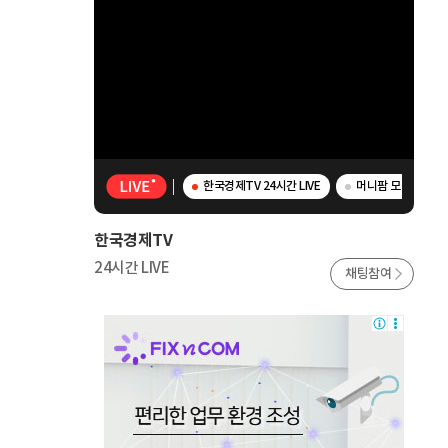
한국경제TV 24시간 LIVE
머니팜 모닝라이브 
한국경제TV
24시간 LIVE
채팅참여