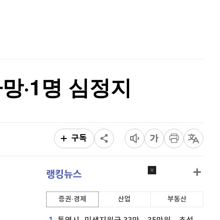
홈
퀀텀
916
(
0%
)
AI추천
품
마켓이슈
이더리움 클래식
9,105
(
-0.22%
)
특징주
이벤트
비트코인
91,204,000
(
-0.16%
)
망·1명 심정지
구독
랭킹뉴스
증권·경제
산업
부동산
1