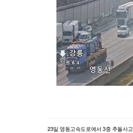
[할인50%] 한·미 투자 올인원 클래스
해외증시
23일 영동고속도로에서 3중 추돌사고