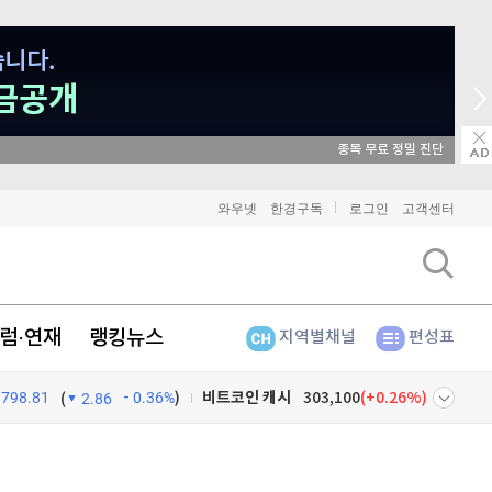
매일 매일 꽝 없는 룰렛 이벤트
와우넷
한경구독
로그인
고객센터
비트코인
91,204,000
(
-0.16%
)
이더리움
2,693,000
(
0.04%
)
리플
1,437
(
-0.49%
)
럼·연재
랭킹뉴스
지역별채널
편성표
비트코인 캐시
303,100
(
0.26%
)
798.81
0.36%
)
(
2.86
이오스
896
(
-0.45%
)
넷
주식창
비트코인 골드
1,313
(
-763.82%
)