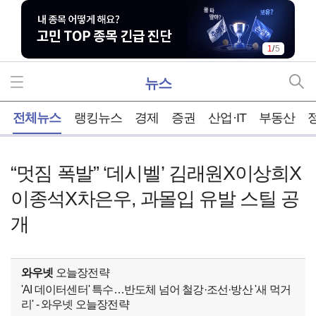
1
/
5
뉴스
홈
전체뉴스
랭킹뉴스
경제
증권
산업·IT
부동산
“멋짐 폭발” ‘데시벨’ 김래원X이상희X
이종석X차은우, 과몰입 유발 스틸 공
개
와우넷
오늘장전략
'AI 데이터센터' 특수…반도체 넘어 철강·조선·방산 '새 먹거
리' - 와우넷 오늘장전략