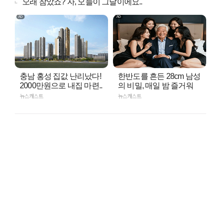
"오래 참았죠? 자, 오늘이 그날이에요.."
충남 홍성 집값 난리났다!
한반도를 흔든 28cm 남성
2000만원으로 내집 마련..
의 비밀, 매일 밤 즐거워
뉴스캐스트
뉴스캐스트