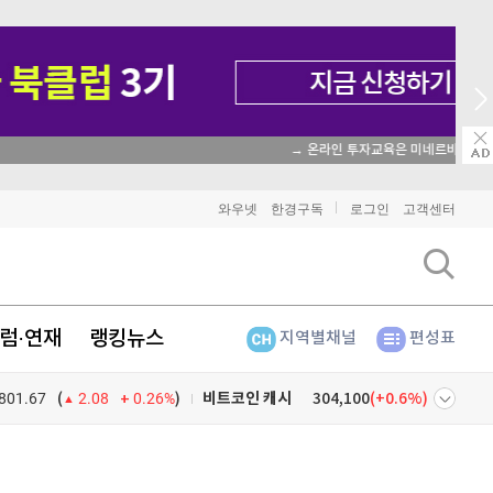
→ 온라인 투자교육은 미네르바아카데미 / minervaacademy.co.kr
비트코인
91,632,000
(
-0.22%
)
와우넷
한경구독
로그인
고객센터
이더리움
2,712,000
(
-0.07%
)
리플
1,475
(
-0.75%
)
럼·연재
랭킹뉴스
지역별채널
편성표
비트코인 캐시
304,100
(
0.6%
)
801.67
0.26%
)
이오스
896
(
-0.45%
)
(
2.08
비트코인 골드
1,313
(
-763.82%
)
넷
주식창