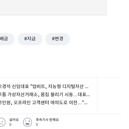
배금
지급
변경
오경석 신임대표 "업비트, 지능형 디지털자산 플랫폼으로 도약"
투톱 가상자산거래소, 몸집 불리기 시동…대표 교체에 사업 분할까지
코인원, 오프라인 고객센터 여의도로 이전…"100% 사전 예약제"
싫어요
후속기사 원해요
0
0