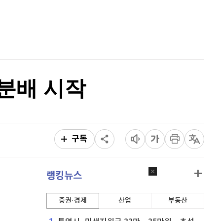
퀀텀
921
(
0.11%
)
홈
AI추천
이더리움 클래식
9,125
(
0.27%
)
품
마켓이슈
특징주
이벤트
비트코인
91,632,000
(
-0.22%
)
월분배 시작
구독
랭킹뉴스
증권·경제
산업
부동산