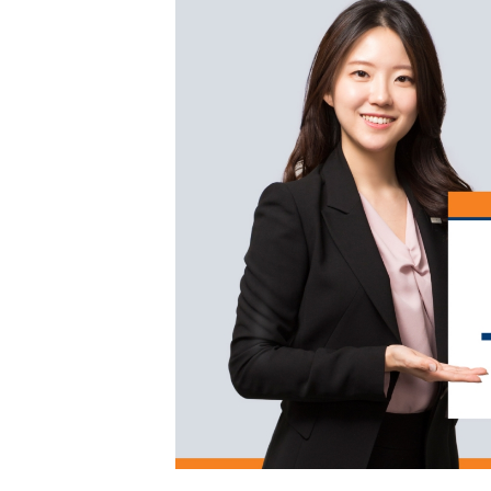
[할인50%] 한·미 투자 올인원 클래스
해외증시