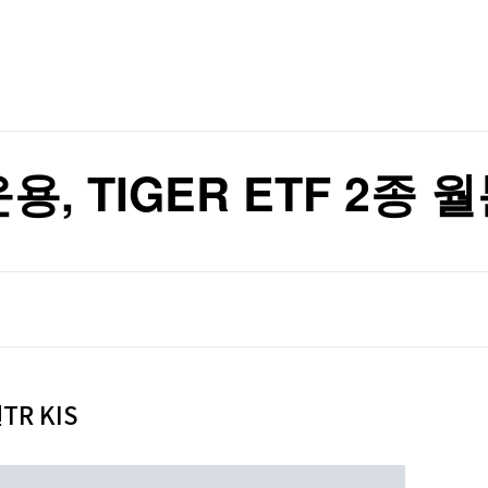
TV홈
무료방송
전체뉴스
가격 들썩
증권
파트너스
경제
종목핫라인
추천 상
산업
가격 들썩
경제
오늘의 
정치
생활경제
수익후기
국제
기업·CEO
이벤트
칼럼·연재
 TIGER ETF 2종 
특집방송
전체 프로그램
채널/편성
지역별채널
)
편성표
R KIS