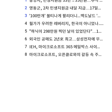
1
통영시, 민생지원금 33만→35만원…추석 전 푼다
2
영동군, 2차 민생지원금 내달 지급…17일부터 신청 접수
3
'100만개' 불티나게 팔리더니...맥도날드 '충주찰옥수수버거' 돌연 판매 종료
4
월가가 우려한 레버리지, 한국이 아니었나...'상황 인식' 못한 아셴브레너의 추락
5
"하닉이 298만원 찍던 날이 있었단다"…100만 클릭 '전래동화' 정체
6
외국인 공매도 2년來 최고…삼성전자에 무슨일이 [B급기자의 B급리포트]
7
IEH, 마이크로소프트 365 메일박스 사이버보안 사고 조사 착수
8
마이크로소프트, 오픈클로와의 갈등 속 주가 상승