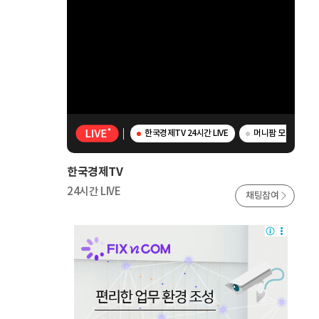
한국경제TV 24시간 LIVE
머니팜 모닝라이브 -
한국경제TV
24시간 LIVE
채팅참여