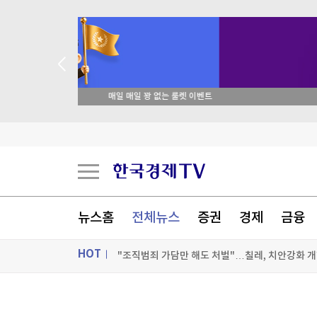
 꽝 없는 룰렛 이벤트
"민주콩고, 구리·코발트 정광 수출 금지"…구리 
이란 매체 "호르무즈 진출입 항로 한시적 분리…
공항에 폭발물 탑재 드론까지…독일 정부 "새로운 
뉴스홈
전체뉴스
증권
경제
금융
"조직범죄 가담만 해도 처벌"…칠레, 치안강화 개
HOT
[포토+] 박정민, '멋짐 가득한 모습~'
"나야, '흑백요리사' 시즌3"
ON AIR
뉴스
[온에어] 더 워룸