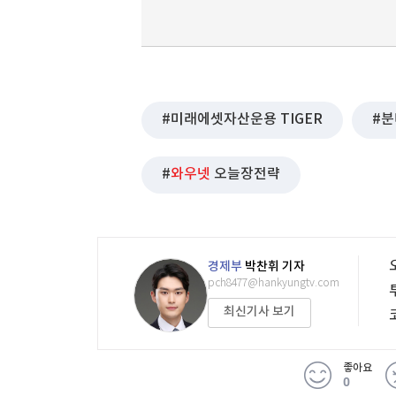
미래에셋자산운용 TIGER
분
와우넷
오늘장전략
경제부
박찬휘 기자
pch8477@hankyungtv.com
최신기사 보기
좋아요
0