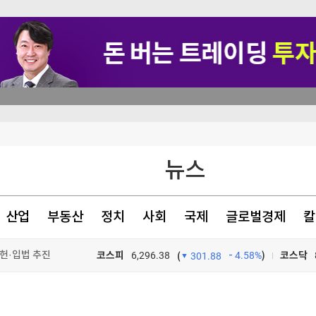
가격 들썩
뉴스
이후엔 중앙항로만"
차원 위협"(종합)
산업
부동산
정치
사회
국제
글로벌경제
칼
헌·입법 추진
코스피
6,296.38
4.58%
)
코스닥
(
301.88
TV프로그램
와우