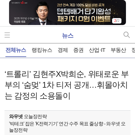
2
/
2
뉴스
홈
전체뉴스
랭킹뉴스
경제
증권
산업·IT
부동산
‘트롤리’ 김현주X박희순, 위태로운 부
부의 ‘숨멎’ 1차 티저 공개…휘몰아치
는 감정의 소용돌이
와우넷
오늘장전략
'빅테크' 잡은 'K전력기기' 연간 수주 목표 줄상향 - 와우넷 오
늘장전략