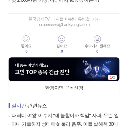
빚 2,000만원 이상, 나라에서 90% 갚아준다!
한국경제TV 디지털이슈팀 유병철 기자
onlinenews@hankyungtv.com
좋아요
싫어요
후속기사 원해요
0
0
0
1
/
2
한경지면 구독신청
실시간
관련뉴스
'패러디 여왕' 이수지 "제 불찰이자 책임" 사과, 무슨 일
아내 가출하자 성매매女 불러 음주, 아들 살해한 30대