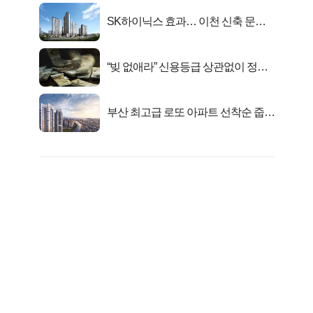
SK하이닉스 효과… 이천 신축 문의
급증!
“빚 없애라” 신용등급 상관없이 정부
서 2억지원!
부산 최고급 로또 아파트 선착순 줍줍
떴다!