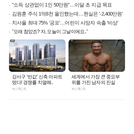
"소득 상관없이 1인 50만원"…이달 초 지급 목표
김원훈 주식 1억8천 올인했는데…현실은 '-2,400만원'
치사율 최대 75% '공포'…어린이 사망자 속출 '비상'
"오래 참았죠? 자, 오늘이 그날이에요.."
강서구 ‘반값’ 신축 아파트
세계에서 가장 큰 중요부
떴다! 경쟁률 치열해..
위를 가진 남자의 진실
뉴스캐스트
뉴스캐스트