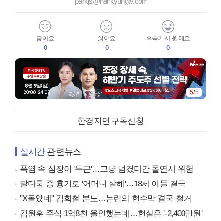
parkjs@hankyungtv.com
좋아요
싫어요
후속기사 원해요
0
0
0
5
/
5
한경지면 구독신청
실시간
관련뉴스
폭염 속 심장이 '두근'…그냥 넘겼다간 돌연사 위험
말다툼 중 흉기로 '어머니 살해'…18세 아들 결국
"X돌았네" 김희철 분노…논란의 현수막 결국 철거
김원훈 주식 1억8천 올인했는데…현실은 '-2,400만원'