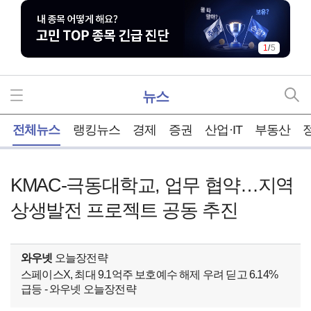
1
/
5
뉴스
홈
전체뉴스
랭킹뉴스
경제
증권
산업·IT
부동산
KMAC-극동대학교, 업무 협약…지역
상생발전 프로젝트 공동 추진
와우넷
오늘장전략
스페이스X, 최대 9.1억주 보호예수 해제 우려 딛고 6.14%
급등 - 와우넷 오늘장전략