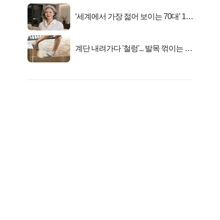
‘세계에서 가장 젊어 보이는 70대’ 1위
선정…
계단 내려가다 '철렁'... 발목 꺾이는 이
유