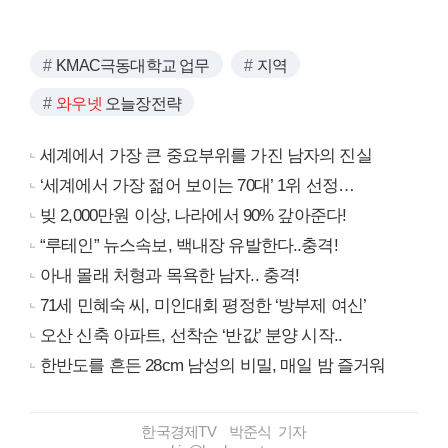
KMAC극동대학교 업무
지역
와우넷
오늘장전략
세계에서 가장 큰 중요부위를 가진 남자의 진실
‘세계에서 가장 젊어 보이는 70대’ 1위 선정…
빚 2,000만원 이상, 나라에서 90% 갚아준다!
“루테인” 뉴스속보, 백내장 유발한다..충격!
아내 몰래 처형과 목욕한 남자.. 충격!
71세 민혜숙 씨, 미인대회 평정한 ‘방부제 여신’
오산 신축 아파트, 선착순 ‘반값’ 분양 시작..
한반도를 흔든 28cm 남성의 비밀, 매일 밤 즐거워
한국경제TV 박준식 기자