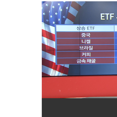
[할인50%] 한·미 투자 올인원 클래스
해외증시
이전목록
다음목록