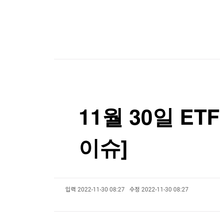
한국경제TV
뉴스홈
머니팜 모닝라이브
증권
굿모닝 작전
금융
오늘장 뭐사지?
부동산
[오후5시] 뉴스플러스
사회
온로드 (ON ROAD) 인사이트
글로벌경제
랭킹뉴스
11월 30일 ET
이슈]
미네르바아카데미
증권 데이터
스페셜강의
특징주 뉴스
투자/재테크
매매신호 (랭킹100
부동산/세무
투자분석
입력
2022-11-30 08:27
수정
2022-11-30 08:27
산업
국내증시
[모집-3기-] 돈버는 트레이딩 투자 북클럽
환율