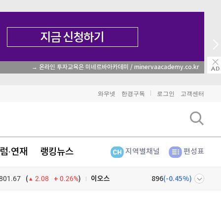
→ 온라인 투자교육은 미네르바아카데미 / minervaacademy.co.kr
비트코인
91,324,000
(
-0.56%
)
와우넷
한경구독
로그인
고객센터
이더리움
2,702,000
(
-0.45%
)
리플
1,469
(
-1.17%
)
럼·연재
랭킹뉴스
지역별채널
편성표
비트코인 캐시
302,200
(
-0.03%
)
801.67
0.26%
)
이오스
896
(
-0.45%
)
(
2.08
비트코인 골드
1,313
(
-763.82%
)
넷
주식창