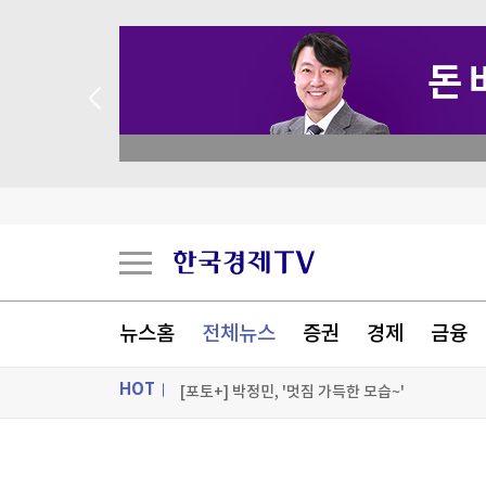
 꽝 없는 룰렛 이벤트
"35년 장사 중 최악"…'극한 폭염'에 자영업자들 
식품연 전세보증금 7년 방치…직원은 주택 매입에
뉴스홈
전체뉴스
증권
경제
금융
[반려동물] "냥심 잡아라"…세계 고양이의 날 맞
HOT
[포토+] 박정민, '멋짐 가득한 모습~'
"나야, '흑백요리사' 시즌3"
ON AIR
뉴스
[온에어] 머니플러스