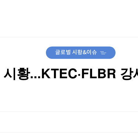
TV홈
무료방송
전체뉴스
역대급 실적에 대통령 '세일즈 무기'로 올라선 K뷰티, 주가 전성기 다시 올까
증권
파트너스
경제
종목핫라인
추천 상
산업
역대급 실적에 대통령 '세일즈 무기'로 올라선 K뷰티, 주가 전성기 다시 올까
경제
오늘의 
정치
생활경제
수익후기
국제
기업·CEO
이벤트
칼럼·연재
글로벌 시황&이슈
특집방송
전체 프로그램
F 시황...KTEC·FLBR
채널/편성
지역별채널
)
편성표