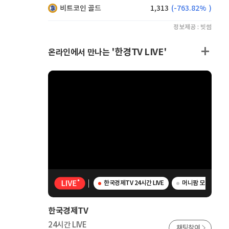
비트코인 골드
1,313
(
-763.82%
)
정보제공 : 빗썸
'한경TV LIVE'
온라인에서 만나는
한국경제TV 24시간 LIVE
머니팜 모닝라이브 -
한국경제TV
24시간 LIVE
채팅참여