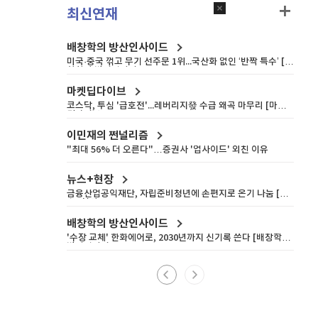
최신연재
배창학의 방산인사이드
미국·중국 꺾고 무기 선주문 1위...국산화 없인 ‘반짝 특수’ [배
창학의 방산인사이드]
마켓딥다이브
코스닥, 투심 '급호전'...레버리지發 수급 왜곡 마무리 [마켓
딥다이브]
이민재의 쩐널리즘
"최대 56% 더 오른다"…증권사 '업사이드' 외친 이유
뉴스+현장
금융산업공익재단, 자립준비청년에 손편지로 온기 나눔 [뉴
스+현장]
배창학의 방산인사이드
'수장 교체' 한화에어로, 2030년까지 신기록 쓴다 [배창학의
방산인사이드]