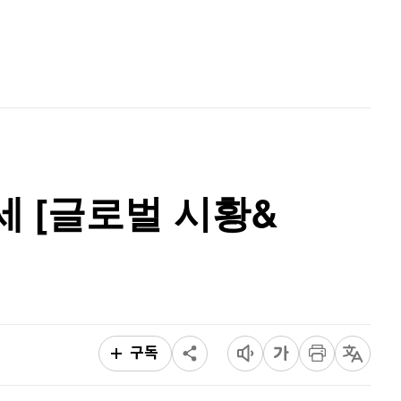
퀀텀
920
(
0%
)
홈
AI추천
이더리움 클래식
9,230
(
1.43%
)
품
마켓이슈
특징주
이벤트
비트코인
91,324,000
(
-0.56%
)
 강세 [글로벌 시황&
구독