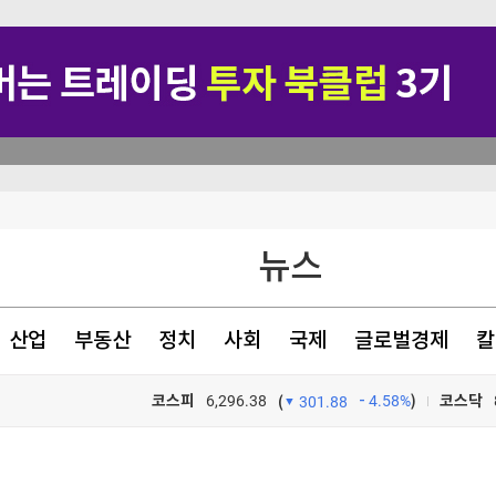
역대급 실적에 대통령 '세일즈 무기'로 올라선 K뷰티, 주가 전성기 다시 올까
뉴스
'비명'
 사용
산업
부동산
정치
사회
국제
글로벌경제
칼
아 펫푸드 할인·기부 풍성
코스피
6,296.38
4.58%
)
코스닥
(
301.88
TV프로그램
와우