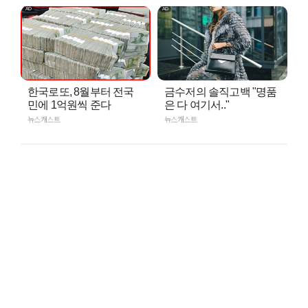
한국로또, 8월부터 전국
금수저의 솔직고백 "명품
민에 1억원씩 준다
은 다 여기서.."
뉴스캐스트
뉴스캐스트