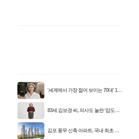
‘세계에서 가장 젊어 보이는 70대’ 1위
선정…
83세 김보경 씨, 의사도 놀란 ‘압도적
피지컬’
김포 풍무 신축 아파트, 국내 최초 반
값 분양..