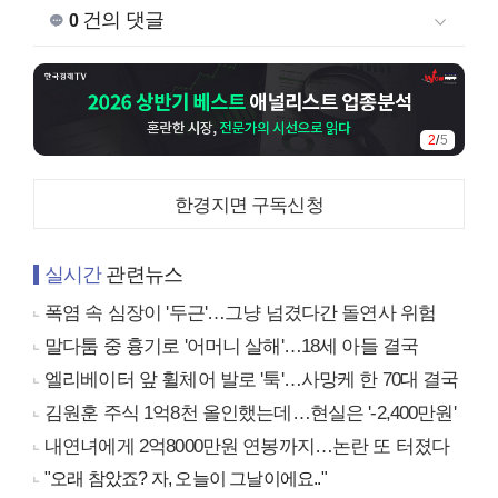
건의 댓글
0
2
/
5
한경지면 구독신청
실시간
관련뉴스
폭염 속 심장이 '두근'…그냥 넘겼다간 돌연사 위험
말다툼 중 흉기로 '어머니 살해'…18세 아들 결국
엘리베이터 앞 휠체어 발로 '툭'…사망케 한 70대 결국
김원훈 주식 1억8천 올인했는데…현실은 '-2,400만원'
내연녀에게 2억8000만원 연봉까지…논란 또 터졌다
"오래 참았죠? 자, 오늘이 그날이에요.."