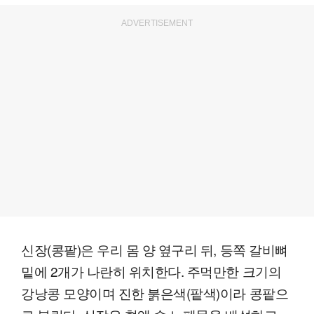
ADVERTISEMENT
신장(콩팥)은 우리 몸 양 옆구리 뒤, 등쪽 갈비뼈
밑에 2개가 나란히 위치한다. 주먹만한 크기의
강낭콩 모양이며 진한 붉은색(팥색)이라 콩팥으