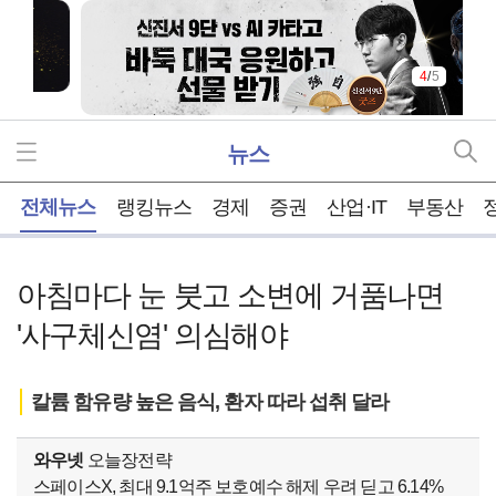
4
/
5
뉴스
홈
전체뉴스
랭킹뉴스
경제
증권
산업·IT
부동산
아침마다 눈 붓고 소변에 거품나면
'사구체신염' 의심해야
칼륨 함유량 높은 음식, 환자 따라 섭취 달라
와우넷
오늘장전략
스페이스X, 최대 9.1억주 보호예수 해제 우려 딛고 6.14%